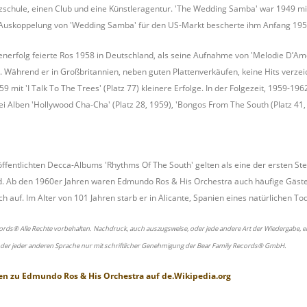
zschule, einen Club und eine Künstleragentur. 'The Wedding Samba' war 1949 mit 
-Auskoppelung von 'Wedding Samba' für den US-Markt bescherte ihm Anfang 1950 
nerfolg feierte Ros 1958 in Deutschland, als seine Aufnahme von 'Melodie D’Amo
 Während er in Großbritannien, neben guten Plattenverkäufen, keine Hits verzeic
59 mit 'I Talk To The Trees' (Platz 77) kleinere Erfolge. In der Folgezeit, 1959-
i Alben 'Hollywood Cha-Cha' (Platz 28, 1959), 'Bongos From The South (Platz 41,
röffentlichten Decca-Albums 'Rhythms Of The South' gelten als eine der ersten 
. Ab den 1960er Jahren waren Edmundo Ros & His Orchestra auch häufige Gäste
ich auf. Im Alter von 101 Jahren starb er in Alicante, Spanien eines natürlichen To
ords® Alle Rechte vorbehalten. Nachdruck, auch auszugsweise, oder jede andere Art der Wiedergabe, ei
oder jeder anderen Sprache nur mit schriftlicher Genehmigung der Bear Family Records® GmbH.
en zu
Edmundo Ros & His Orchestra
auf
de.Wikipedia.org