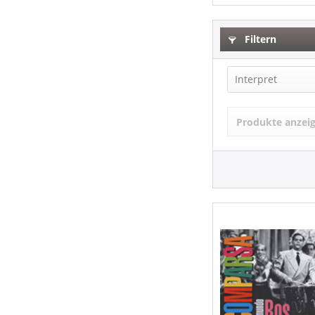
Filtern
Interpret
Edmundo Ros
Produkte anzei