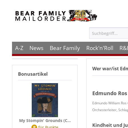
A-Z
News
Bear Family
Rock'n'Roll
R&
Wer war/ist
Edm
Bonusartikel
Edmundo Ros
Edmundo William Ros w
Orchesterleiter, Schl
My Stompin' Grounds (C...
Kindheit und J
P
für
Punkte