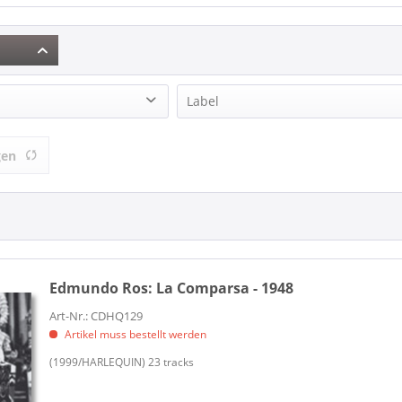
Label
 (6)
INTERSTATE (4)
gen
JASMINE (1)
The Empress Recording (1)
Edmundo Ros:
La Comparsa - 1948
Art-Nr.: CDHQ129
Artikel muss bestellt werden
(1999/HARLEQUIN) 23 tracks