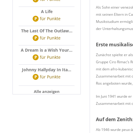
Als Sohn einer venezo
A Life
mit seinen Eltern in C
P
für
Punkte
Musikstudium ermöglic
der Unterhaltungsmus
The Last Of The Outlaw...
P
für
Punkte
Erste musikalis
A Dream is a Wish Your...
Zunächst spielte er a
P
für
Punkte
Gruppe Ciro Rimac’s R
mit dem afro-kubanis
Johnny Hallyday In Ita...
Zusammenarbeit mit de
P
für
Punkte
Ros angeboten wurde, 
Alle anzeigen
Im Juni 1941 wurde er 
Zusammenarbeit mit de
Auf dem Zenith
Ab 1946 wurde peux-à-