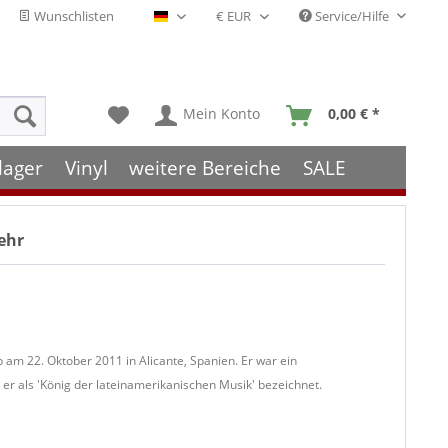
Wunschlisten
Service/Hilfe
Deutsch - DE
Mein Konto
0,00 € *
lager
Vinyl
weitere Bereiche
SALE
ehr
am 22. Oktober 2011 in Alicante, Spanien. Er war ein
er als 'König der lateinamerikanischen Musik' bezeichnet.