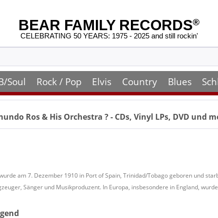
BEAR FAMILY RECORDS
®
CELEBRATING 50 YEARS: 1975 - 2025 and still rockin'
B/Soul
Rock / Pop
Elvis
Country
Blues
Sch
undo Ros & His Orchestra
? - CDs, Vinyl LPs, DVD und m
urde am 7. Dezember 1910 in Port of Spain, Trinidad/Tobago geboren und starb 
agzeuger, Sänger und Musikproduzent. In Europa, insbesondere in England, wurde 
ugend