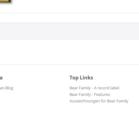
ia
Top Links
ws Blog
Bear Family - A record label
Bear Family - Features
Auszeichnungen für Bear Family