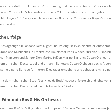
lanischen Mutter afrikanischer Abstammung und eines schottischen Vaters wuchs 
aracas, Venezuela. Schon während seines Militärdienstes spielte er vier Jahre in 
hte. Im Juni 1937 zog er nach London, um Klassische Musik an der Royal Academy
ik zu widmen.
che Erfolge
ls Schlagzeuger in Londons Nest Night Club. Im August 1938 machte er Aufnahmen
umbaland Muchachos in Frankreichs Hauptstadt Paris wieder. Kurz vor Ausbruch d
chen Pianisten und Sänger Don Marino in Don Marino Barreto’s Cuban Orchestr
m britischen Decca Label und er nahm Barreto's Cuban Orchestra sechs Alben f
seine eigene Band zu formieren. Dies tat er umgehend und debütierte mit sein
mit dem kubanischen Stück 'Los Hijos de Buda' höchst erfolgreich und lebte von 
m britischen Decca Label hielt bis in das Jahr 1974 an.
: Edmundo Ros & His Orchestra
peux aus Ros' 6-köpfiger Rhumba Truppe ein 16-piece Orchestra, mit dem er jah