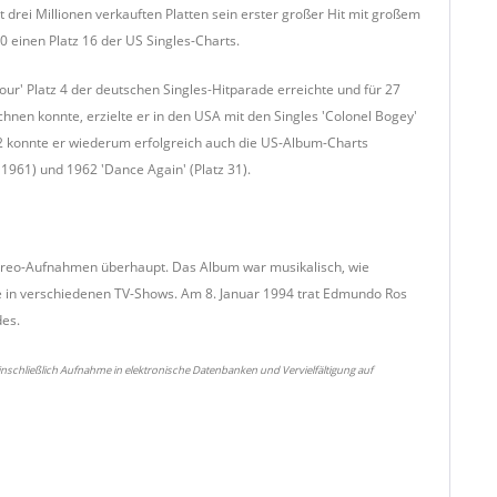
drei Millionen verkauften Platten sein erster großer Hit mit großem
einen Platz 16 der US Singles-Charts.
ur' Platz 4 der deutschen Singles-Hitparade erreichte und für 27
hnen konnte, erzielte er in den USA mit den Singles 'Colonel Bogey'
1962 konnte er wiederum erfolgreich auch die US-Album-Charts
 1961) und 1962 'Dance Again' (Platz 31).
Stereo-Aufnahmen überhaupt. Das Album war musikalisch, wie
 in verschiedenen TV-Shows. Am 8. Januar 1994 trat Edmundo Ros
des.
nschließlich Aufnahme in elektronische Datenbanken und Vervielfältigung auf