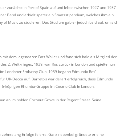
er zunächst in Port of Spain auf und lebte zwischen 1927 und 1937
einer Band und erhielt später ein Staatsstipendium, welches ihm ein
 of Music zu studieren. Das Studium gab er jedoch bald auf, um sich
 mit dem legendären Fats Waller und fand sich bald als Mitglied der
es 2. Weltkrieges, 1939, war Ros zurück in London und spielte nun
a im Londoner Embassy Club. 1939 begann Edmundo Ros'
ür UK-Decca auf. Barreto’s war derart erfolgreich, dass Edmundo
er 6-köpfigen Rhumba-Gruppe im Cosmo Club in London.
nun an im noblen Coconut Grove in der Regent Street. Seine
rzehntelang Erfolge feierte. Ganz nebenbei gründete er eine