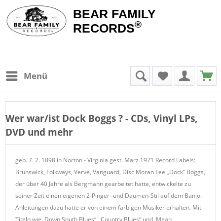
BEAR FAMILY
®
RECORDS
Menü
Wer war/ist
Dock Boggs
? - CDs, Vinyl LPs,
DVD und mehr
geb. 7. 2. 1898 in Norton - Virginia gest. März 1971 Record Labels:
Brunswick, Folkways, Verve, Vanguard, Disc Moran Lee „Dock“ Boggs,
der über 40 Jahre als Bergmann gearbeitet hatte, entwickelte zu
seiner Zeit einen eigenen 2-Pinger- und Daumen-Stil auf dem Banjo.
Anleitungen dazu hatte er von einem farbigen Musiker erhalten. Mit
Titeln wie ,Down South Blues“, ,Country Blues“ und ,Mean