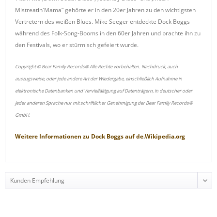
Mistreatin'Mama“ gehörte er in den 20er Jahren zu den wichtigsten
Vertretern des weißen Blues. Mike Seeger entdeckte Dock Boggs
während des Folk-Song-Booms in den 60er Jahren und brachte ihn zu
den Festivals, wo er stürmisch gefeiert wurde.
Copyright © Bear Family Records® Alle Rechte vorbehalten. Nachdruck, auch
auszugsweise, oder jede andere Art der Wiedergabe, einschließlich Aufnahme in
elektronische Datenbanken und Vervielfältigung auf Datenträgern, in deutscher oder
jeder anderen Sprache nur mit schriftlicher Genehmigung der Bear Family Records®
GmbH.
Weitere Informationen zu
Dock Boggs
auf
de.Wikipedia.org