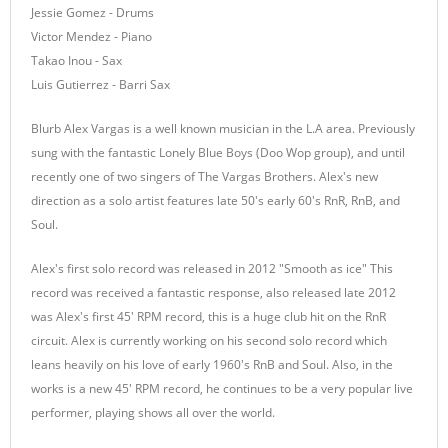
Jessie Gomez - Drums
Victor Mendez - Piano
Takao Inou - Sax
Luis Gutierrez - Barri Sax
Blurb Alex Vargas is a well known musician in the L.A area. Previously
sung with the fantastic Lonely Blue Boys (Doo Wop group), and until
recently one of two singers of The Vargas Brothers. Alex's new
direction as a solo artist features late 50's early 60's RnR, RnB, and
Soul.
Alex's first solo record was released in 2012 "Smooth as ice" This
record was received a fantastic response, also released late 2012
was Alex's first 45' RPM record, this is a huge club hit on the RnR
circuit. Alex is currently working on his second solo record which
leans heavily on his love of early 1960's RnB and Soul. Also, in the
works is a new 45' RPM record, he continues to be a very popular live
performer, playing shows all over the world.