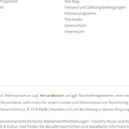
-Programm
Site Map
kt
Versand und Zahlungsbedingungen
Partnerprogramm
The media
Datenschutz
Impressum
etzl. Mehrwertsteuer zzgl.
Versandkosten
und ggf. Nachnahmegebühren, wenn nic
h Deutschland. Lieferzeiten für andere Länder und Informationen zur Berechnung
chenen Preise (z. B. EUR
15,95
) beziehen sich auf den bislang in diesem Shop an
renommierteste Firma für Wiederveröffentlichungen - Country Music und Rock'
tt & Kultur. Hier finden Sie aktuelle Nachrichten und detaillierte Informati