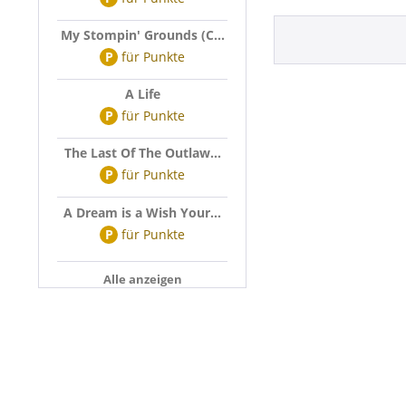
My Stompin' Grounds (C...
P
für
Punkte
A Life
P
für
Punkte
The Last Of The Outlaw...
P
für
Punkte
A Dream is a Wish Your...
P
für
Punkte
Alle anzeigen