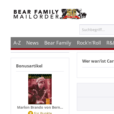
A-Z
News
Bear Family
Rock'n'Roll
R&
Wer war/ist
Car
Bonusartikel
Marlon Brando von Bern...
P
für
Punkte