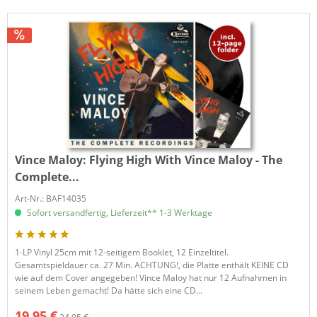
Vince Maloy:
Flying High With Vince Maloy - The
Complete...
Art-Nr.: BAF14035
Sofort versandfertig, Lieferzeit** 1-3 Werktage
1-LP Vinyl 25cm mit 12-seitigem Booklet, 12 Einzeltitel.
Gesamtspieldauer ca. 27 Min. ACHTUNG!, die Platte enthält KEINE CD
wie auf dem Cover angegeben! Vince Maloy hat nur 12 Aufnahmen in
seinem Leben gemacht! Da hätte sich eine CD...
19,95 €