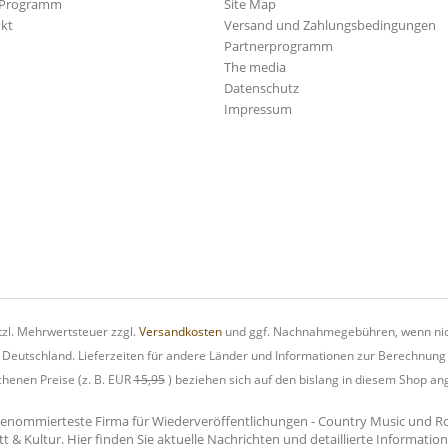
-Programm
Site Map
kt
Versand und Zahlungsbedingungen
Partnerprogramm
The media
Datenschutz
Impressum
etzl. Mehrwertsteuer zzgl.
Versandkosten
und ggf. Nachnahmegebühren, wenn nic
h Deutschland. Lieferzeiten für andere Länder und Informationen zur Berechnung
chenen Preise (z. B. EUR
15,95
) beziehen sich auf den bislang in diesem Shop an
renommierteste Firma für Wiederveröffentlichungen - Country Music und Rock'
tt & Kultur. Hier finden Sie aktuelle Nachrichten und detaillierte Informati