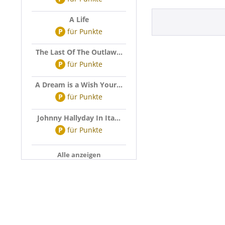
A Life
P
für
Punkte
The Last Of The Outlaw...
P
für
Punkte
A Dream is a Wish Your...
P
für
Punkte
Johnny Hallyday In Ita...
P
für
Punkte
Alle anzeigen