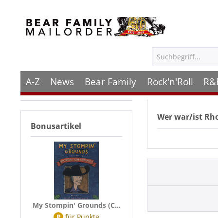
A-Z
News
Bear Family
Rock'n'Roll
R&
Wer war/ist
Rh
Bonusartikel
My Stompin' Grounds (C...
P
für
Punkte