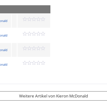
onald
onald
onald
onald
Weitere Artikel von Kieron McDonald