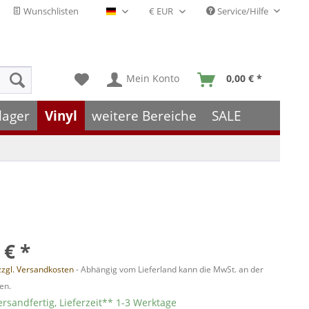
Wunschlisten
Service/Hilfe
Deutsch - DE
Mein Konto
0,00 € *
lager
Vinyl
weitere Bereiche
SALE
 € *
zzgl. Versandkosten
- Abhängig vom Lieferland kann die MwSt. an der
en.
ersandfertig, Lieferzeit** 1-3 Werktage