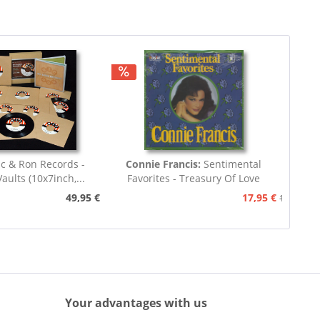
ic & Ron Records -
Connie Francis:
Sentimental
aults (10x7inch,...
Favorites - Treasury Of Love
Songs...
49,95 €
17,95 €
19,95 €
Your advantages with us