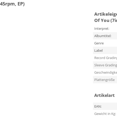
 45rpm, EP)
Artikelei
Of You (7i
Interpret:
Albumtitel:
Genre
Label
Record Gradin
Sleeve Gradin
Geschwindigke
Plattengröße
Artikelart
EAN:
Gewicht in Kg: