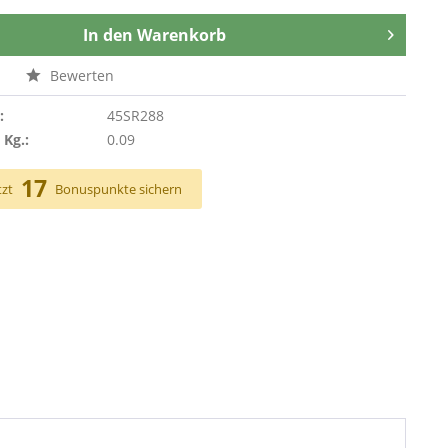
In den
Warenkorb
n
Bewerten
:
45SR288
 Kg.:
0.09
17
tzt
Bonuspunkte sichern