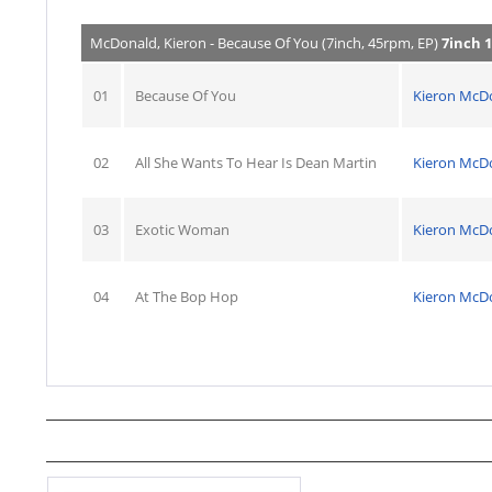
McDonald, Kieron - Because Of You (7inch, 45rpm, EP)
7inch 1
01
Because Of You
Kieron McD
02
All She Wants To Hear Is Dean Martin
Kieron McD
03
Exotic Woman
Kieron McD
04
At The Bop Hop
Kieron McD