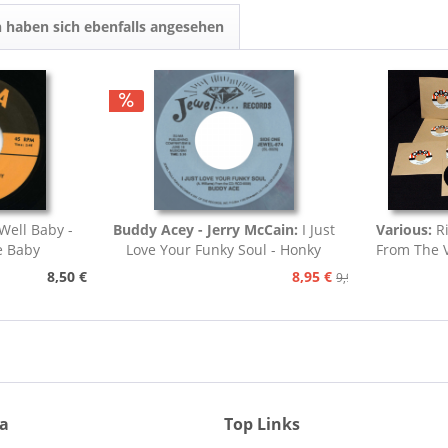
 haben sich ebenfalls angesehen
Well Baby -
Buddy Acey - Jerry McCain:
I Just
Various:
R
e Baby
Love Your Funky Soul - Honky
From The V
Tonk
8,50 €
8,95 €
9,95 €
ia
Top Links