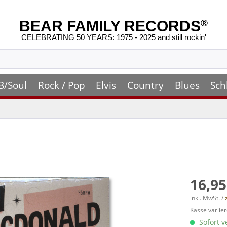
BEAR FAMILY RECORDS
®
CELEBRATING 50 YEARS: 1975 - 2025 and still rockin'
B/Soul
Rock / Pop
Elvis
Country
Blues
Sch
16,95
inkl. MwSt. /
Kasse variier
Sofort v