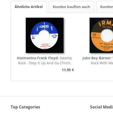
Ähnliche Artikel
Kunden kauften auch
Kunden
Harmonica Frank Floyd:
Swamp
Juke Boy Barner:
Root - Step It Up And Go (7inch,
Rock With M
45rpm)
11,95 €
Top Categories
Social Med