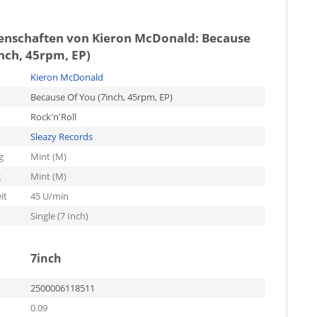
genschaften von
Kieron McDonald: Because
nch, 45rpm, EP)
Kieron McDonald
Because Of You (7inch, 45rpm, EP)
Rock'n'Roll
Sleazy Records
g
Mint (M)
g
Mint (M)
it
45 U/min
Single (7 Inch)
7inch
2500006118511
0.09