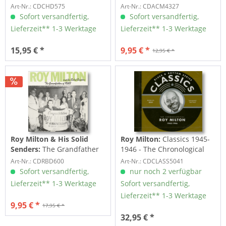
Art-Nr.: CDCHD575
Art-Nr.: CDACM4327
Sofort versandfertig,
Sofort versandfertig,
Lieferzeit** 1-3 Werktage
Lieferzeit** 1-3 Werktage
15,95 € *
9,95 € *
12,95 € *
Roy Milton & His Solid
Roy Milton:
Classics 1945-
Senders:
The Grandfather
1946 - The Chronological
Of R&B (LP)
(CD)
Art-Nr.: CDRBD600
Art-Nr.: CDCLASS5041
Sofort versandfertig,
nur noch 2 verfügbar
Lieferzeit** 1-3 Werktage
Sofort versandfertig,
Lieferzeit** 1-3 Werktage
9,95 € *
17,95 € *
32,95 € *