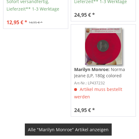
Sofort versandfertig,
Lieferzeit** 1-3 Werktage
Lieferzeit** 1-3 Werktage
24,95 € *
12,95 € *
14,95 € *
Marilyn Monroe:
Norma
Jeane (LP, 180g colored
Vinyl, Ltd.)
Art-Nr.: LP437232
Artikel muss bestellt
werden
24,95 € *
Alle "Marilyn Monroe" Artikel anzeigen