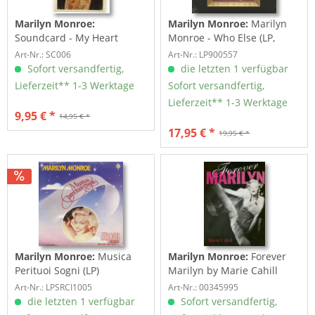
Marilyn Monroe:
Marilyn Monroe:
Marilyn
Soundcard - My Heart
Monroe - Who Else (LP,
Belongs To Daddy (Picture...
180g Vinyl)
Art-Nr.: SC006
Art-Nr.: LP900557
Sofort versandfertig,
die letzten 1 verfügbar
Lieferzeit** 1-3 Werktage
Sofort versandfertig,
Lieferzeit** 1-3 Werktage
9,95 € *
14,95 € *
17,95 € *
19,95 € *
Marilyn Monroe:
Musica
Marilyn Monroe:
Forever
Perituoi Sogni (LP)
Marilyn by Marie Cahill
Art-Nr.: LPSRCI1005
Art-Nr.: 00345995
die letzten 1 verfügbar
Sofort versandfertig,