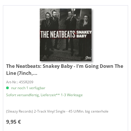
The Neatbeats:
Snakey Baby - I'm Going Down The
Line (7inch,...
Art-Nr.: 45SR209
nur noch 1 verfügbar
Sofort versandfertig, Lieferzeit** 1-3 Werktage
(Sleazy Records) 2-Track Vinyl Single - 45 U/Min. big centerhole
9,95 €