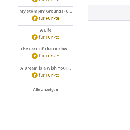
My Stompin' Grounds (C...
P
für
Punkte
A Life
P
für
Punkte
The Last Of The Outlaw...
P
für
Punkte
A Dream is a Wish Your...
P
für
Punkte
Alle anzeigen