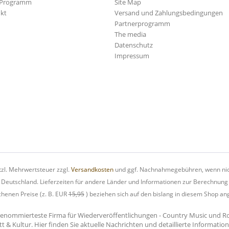
-Programm
Site Map
kt
Versand und Zahlungsbedingungen
Partnerprogramm
The media
Datenschutz
Impressum
etzl. Mehrwertsteuer zzgl.
Versandkosten
und ggf. Nachnahmegebühren, wenn nic
h Deutschland. Lieferzeiten für andere Länder und Informationen zur Berechnung
chenen Preise (z. B. EUR
15,95
) beziehen sich auf den bislang in diesem Shop an
renommierteste Firma für Wiederveröffentlichungen - Country Music und Rock'
tt & Kultur. Hier finden Sie aktuelle Nachrichten und detaillierte Informati