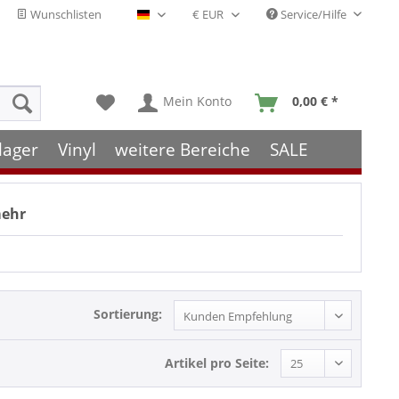
Wunschlisten
Service/Hilfe
Deutsch - DE
Mein Konto
0,00 € *
lager
Vinyl
weitere Bereiche
SALE
mehr
Sortierung:
Artikel pro Seite: