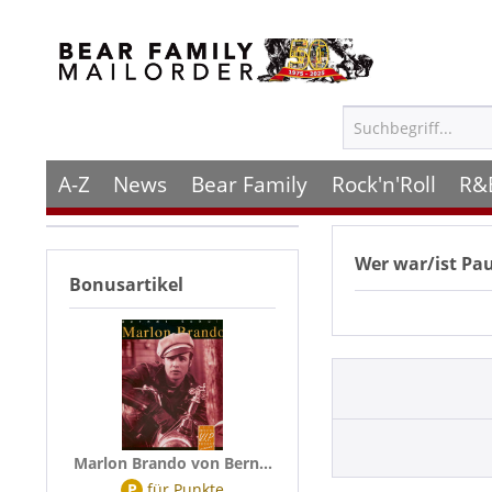
A-Z
News
Bear Family
Rock'n'Roll
R&
Wer war/ist
Pau
Bonusartikel
Marlon Brando von Bern...
P
für
Punkte