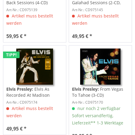
Back Sessions (4-CD)
Galahad Sessions (2-CD,
7inch Deluxe...
Art-Nr.: CD975139
Art-Nr.: CD975145
Artikel muss bestellt
Artikel muss bestellt
werden
werden
59,95 € *
49,95 € *
TIPP!
Elvis Presley:
Elvis As
Elvis Presley:
From Vegas
Recorded At Madison
To Tahoe (3-CD)
Square Garden (3-CD)
Art-Nr.: CD975174
Art-Nr.: CD975170
Artikel muss bestellt
nur noch 2 verfügbar
werden
Sofort versandfertig,
Lieferzeit** 1-3 Werktage
49,95 € *