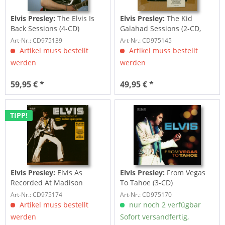
Elvis Presley:
The Elvis Is
Elvis Presley:
The Kid
Back Sessions (4-CD)
Galahad Sessions (2-CD,
7inch Deluxe...
Art-Nr.: CD975139
Art-Nr.: CD975145
Artikel muss bestellt
Artikel muss bestellt
werden
werden
59,95 € *
49,95 € *
TIPP!
Elvis Presley:
Elvis As
Elvis Presley:
From Vegas
Recorded At Madison
To Tahoe (3-CD)
Square Garden (3-CD)
Art-Nr.: CD975174
Art-Nr.: CD975170
Artikel muss bestellt
nur noch 2 verfügbar
werden
Sofort versandfertig,