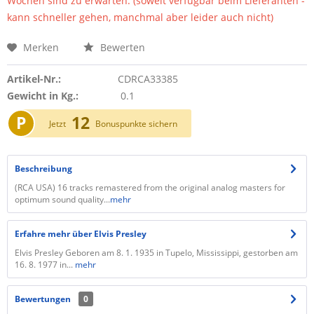
Wochen sind zu erwarten. (soweit verfügbar beim Lieferanten -
kann schneller gehen, manchmal aber leider auch nicht)
Merken
Bewerten
Artikel-Nr.:
CDRCA33385
Gewicht in Kg.:
0.1
P
12
Jetzt
Bonuspunkte sichern
Beschreibung
(RCA USA) 16 tracks remastered from the original analog masters for
optimum sound quality...
mehr
Erfahre mehr über Elvis Presley
Elvis Presley Geboren am 8. 1. 1935 in Tupelo, Mississippi, gestorben am
16. 8. 1977 in...
mehr
Bewertungen
0