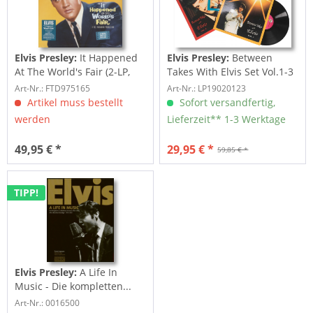
Elvis Presley:
It Happened
Elvis Presley:
Between
At The World's Fair (2-LP,
Takes With Elvis Set Vol.1-3
Limited...
(3-LP)
Art-Nr.: FTD975165
Art-Nr.: LP19020123
Artikel muss bestellt
Sofort versandfertig,
werden
Lieferzeit** 1-3 Werktage
49,95 € *
29,95 € *
59,85 € *
TIPP!
Elvis Presley:
A Life In
Music - Die kompletten...
Art-Nr.: 0016500