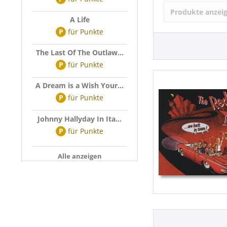
RED TOPS (1
Produkte anzei
A Life
P
für
Punkte
The Last Of The Outlaw...
P
für
Punkte
A Dream is a Wish Your...
P
für
Punkte
Johnny Hallyday In Ita...
P
für
Punkte
Alle anzeigen