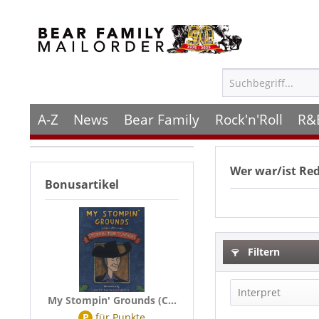
A-Z
News
Bear Family
Rock'n'Roll
R&
Wer war/ist
Re
Bonusartikel
Filtern
Interpret
My Stompin' Grounds (C...
P
für
Punkte