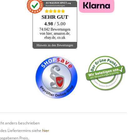
AUSGEZEICHNET
.org
Kundenbewertungen
SEHR GUT
4.98
/ 5.00
74.042 Bewertungen
von hier, amazon.de,
ebay.de, co.uk
Hinweis zu den Bewertungen
ht anders beschrieben
 des Liefertermins siehe
hier
gegebenen Preis.