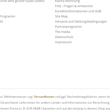
cords wird grüner (Goes Green)
Klarna Rechnung
FAQ - Fragen & Antworten
Kundeninformationen und AGB
-Programm
Site Map
kt
Versand und Zahlungsbedingungen
Partnerprogramm
The media
Datenschutz
Impressum
etzl. Mehrwertsteuer zzgl.
Versandkosten
und ggf. Nachnahmegebühren, wenn nic
h Deutschland. Lieferzeiten für andere Länder und Informationen zur Berechnung
chenen Preise (z. B. EUR
15,95
) beziehen sich auf den bislang in diesem Shop an