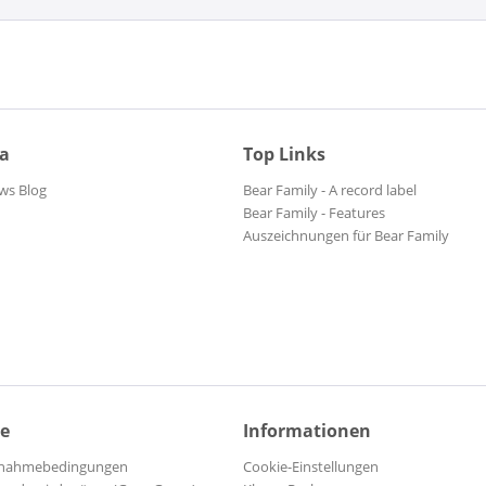
ia
Top Links
ws Blog
Bear Family - A record label
Bear Family - Features
Auszeichnungen für Bear Family
ce
Informationen
ilnahmebedingungen
Cookie-Einstellungen