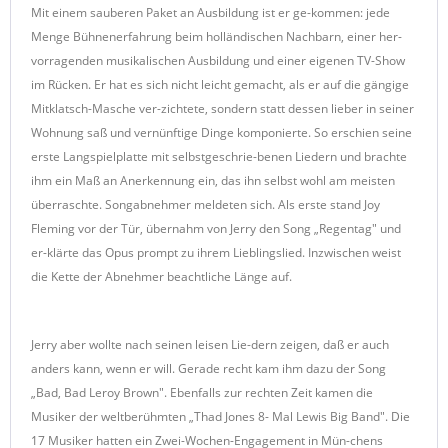
Mit einem sauberen Paket an Ausbildung ist er ge-kommen: jede
Menge Bühnenerfahrung beim holländischen Nachbarn, einer her-
vorragenden musikalischen Ausbildung und einer eigenen TV-Show
im Rücken. Er hat es sich nicht leicht gemacht, als er auf die gängige
Mitklatsch-Masche ver-zichtete, sondern statt dessen lieber in seiner
Wohnung saß und vernünftige Dinge komponierte. So erschien seine
erste Langspielplatte mit selbstgeschrie-benen Liedern und brachte
ihm ein Maß an Anerkennung ein, das ihn selbst wohl am meisten
überraschte. Songabnehmer meldeten sich. Als erste stand Joy
Fleming vor der Tür, übernahm von Jerry den Song „Regentag" und
er-klärte das Opus prompt zu ihrem Lieblingslied. Inzwischen weist
die Kette der Abnehmer beachtliche Länge auf.
Jerry aber wollte nach seinen leisen Lie-dern zeigen, daß er auch
anders kann, wenn er will. Gerade recht kam ihm dazu der Song
„Bad, Bad Leroy Brown". Ebenfalls zur rechten Zeit kamen die
Musiker der weltberühmten „Thad Jones 8- Mal Lewis Big Band". Die
17 Musiker hatten ein Zwei-Wochen-Engagement in Mün-chens