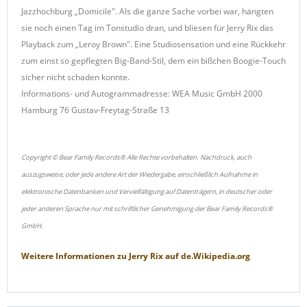
Jazzhochburg „Domicile". Als die ganze Sache vorbei war, hängten
sie noch einen Tag im Tonstudio dran, und bliesen für Jerry Rix das
Playback zum „Leroy Brown". Eine Studiosensation und eine Rückkehr
zum einst so gepflegten Big-Band-Stil, dem ein bißchen Boogie-Touch
sicher nicht schaden konnte.
Informations- und Autogrammadresse: WEA Music GmbH 2000
Hamburg 76 Gustav-Freytag-Straße 13
Copyright © Bear Family Records® Alle Rechte vorbehalten. Nachdruck, auch
auszugsweise, oder jede andere Art der Wiedergabe, einschließlich Aufnahme in
elektronische Datenbanken und Vervielfältigung auf Datenträgern, in deutscher oder
jeder anderen Sprache nur mit schriftlicher Genehmigung der Bear Family Records®
GmbH.
Weitere Informationen zu
Jerry Rix
auf
de.Wikipedia.org