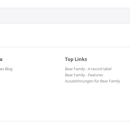
ia
Top Links
ws Blog
Bear Family - A record label
Bear Family - Features
Auszeichnungen für Bear Family