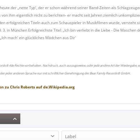
 heute der „nette Typ', der er schon während seiner Band-Zeiten als Schlagzeuger
 von ihm eigentlich nicht zu berichten- er macht seit Jahren ziemlich unkomplizie
den erfolgreichen Titeln auch zum Schauspieler in Musikfilmen wurde, versteht si
. 3. in München Erfolgreichste Titel: „Ich bin verliebt in die Liebe - Die Masche
t: „Ich mach' ein glückliches Mädchen aus Dir'
ords® Alle Rechte vorbehalten. Nachdruck, auch auszugsweise, oder jede andere Art der Wiedergabe, ei
oder jeder anderen Sprache nur mit schriftlicher Genehmigung der Bear Family Records® GmbH.
en zu
Chris Roberts
auf
de.Wikipedia.org
Label