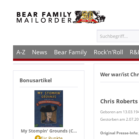
A-Z
News
Bear Family
Rock'n'Roll
R&
Wer war/ist
Chr
Bonusartikel
Chris Roberts
Geboren am 13.03.194
Gestorben am 2.07.201
My Stompin' Grounds (C...
Original Presse-Info:
P
für
Punkte