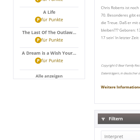
Chris Roberts ist noch
A Life
70. Besonderes gibt es
P
für
Punkte
die Treue. Daß er mit 
bleiben??? Geboren: 13
The Last Of The Outlaw...
17 sein' ln letzter Zei
P
für
Punkte
A Dream is a Wish Your...
P
für
Punkte
Copyright © Bear Family Rec
Datenträgern, in deutscher 
Alle anzeigen
Weitere Information
Filtern
Interpret