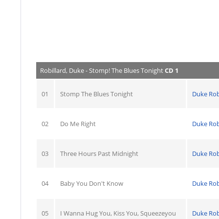
Robillard, Duke - Stomp! The Blues Tonight
CD 1
01
Stomp The Blues Tonight
Duke Rob
02
Do Me Right
Duke Rob
03
Three Hours Past Midnight
Duke Rob
04
Baby You Don't Know
Duke Rob
05
I Wanna Hug You, Kiss You, Squeezeyou
Duke Rob