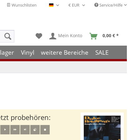
Wunschlisten
Service/Hilfe
Deutsch - DE
Mein Konto
0,00 € *
lager
Vinyl
weitere Bereiche
SALE
etzt probehören: