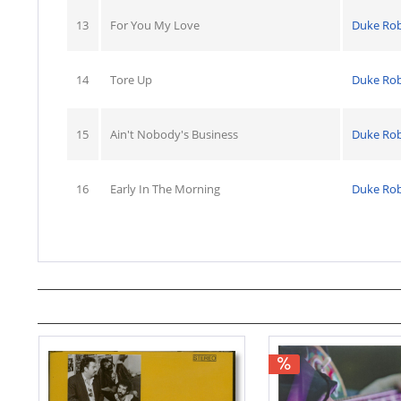
13
For You My Love
Duke Rob
14
Tore Up
Duke Rob
15
Ain't Nobody's Business
Duke Rob
16
Early In The Morning
Duke Rob