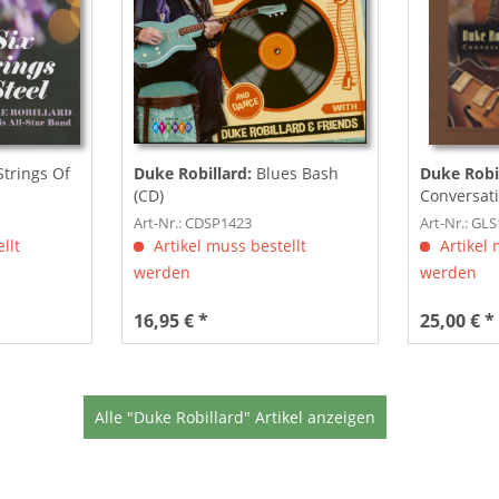
Strings Of
Duke Robillard:
Blues Bash
Duke Robil
(CD)
Conversati
Art-Nr.: CDSP1423
Art-Nr.: GL
llt
Artikel muss bestellt
Artikel 
werden
werden
16,95 € *
25,00 € *
Alle "Duke Robillard" Artikel anzeigen