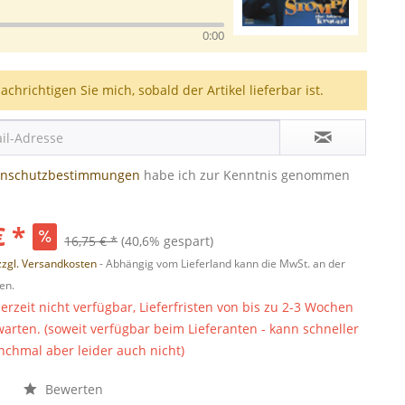
0:00
achrichtigen Sie mich, sobald der Artikel lieferbar ist.
enschutzbestimmungen
habe ich zur Kenntnis genommen
€ *
16,75 € *
(40,6% gespart)
zzgl. Versandkosten
- Abhängig vom Lieferland kann die MwSt. an der
en.
derzeit nicht verfügbar, Lieferfristen von bis zu 2-3 Wochen
warten. (soweit verfügbar beim Lieferanten - kann schneller
chmal aber leider auch nicht)
n
Bewerten