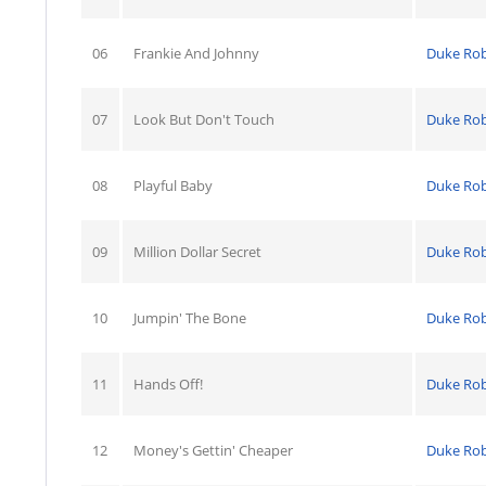
06
Frankie And Johnny
Duke Rob
07
Look But Don't Touch
Duke Rob
08
Playful Baby
Duke Rob
09
Million Dollar Secret
Duke Rob
10
Jumpin' The Bone
Duke Rob
11
Hands Off!
Duke Rob
12
Money's Gettin' Cheaper
Duke Rob