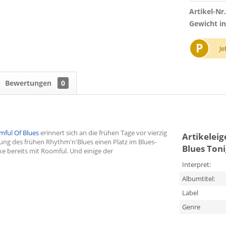
Artikel-Nr.
Gewicht in
P
Je
Bewertungen
0
ful Of Blues
erinnert sich an die frühen Tage vor vierzig
Artikelei
sung des frühen Rhythm'n'Blues einen Platz im Blues-
Blues Ton
e bereits mit Roomful. Und einige der
Interpret:
Albumtitel:
Label
Genre