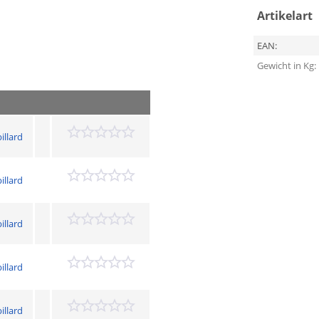
Artikelart
EAN:
Gewicht in Kg:
illard
illard
illard
illard
illard