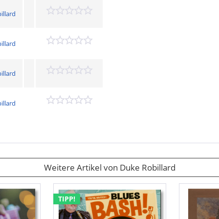
illard
illard
illard
illard
Weitere Artikel von Duke Robillard
TIPP!