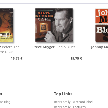
:
Before The
Steve Guyger:
Radio Blues
Johnny Mo
're Dead
15,75 €
15,75 €
ia
Top Links
ws Blog
Bear Family - A record label
Bear Family - Features