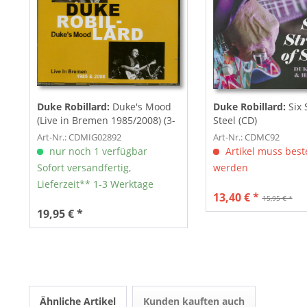
Duke Robillard:
Duke's Mood
Duke Robillard:
Six 
(Live in Bremen 1985/2008) (3-
Steel (CD)
CD)
Art-Nr.: CDMIG02892
Art-Nr.: CDMC92
nur noch 1 verfügbar
Artikel muss beste
Sofort versandfertig,
werden
Lieferzeit** 1-3 Werktage
13,40 € *
15,95 € *
19,95 € *
Ähnliche Artikel
Kunden kauften auch