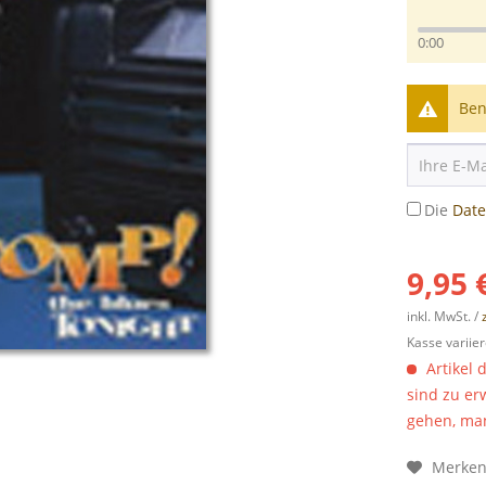
0:00
Ben
Die
Dat
9,95 
inkl. MwSt. /
Kasse variier
Artikel 
sind zu er
gehen, man
Merke