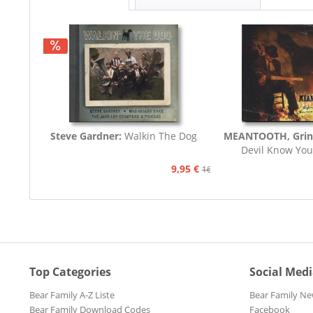
Steve Gardner:
Walkin The Dog
MEANTOOTH, Grin
Devil Know You
9,95 €
16,75 €
Top Categories
Social Med
Bear Family A-Z Liste
Bear Family Ne
Bear Family Download Codes
Facebook