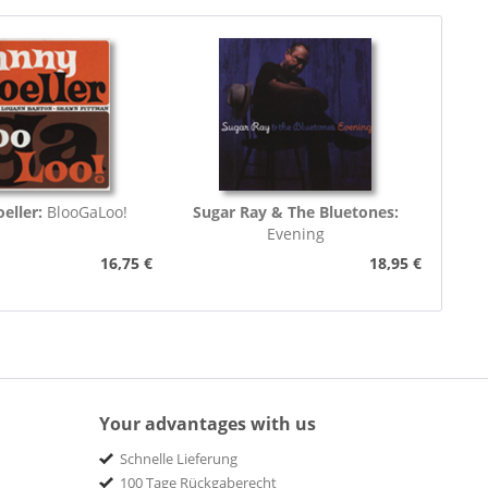
eller:
BlooGaLoo!
Sugar Ray & The Bluetones:
Evening
16,75 €
18,95 €
Your advantages with us
Schnelle Lieferung
100 Tage Rückgaberecht