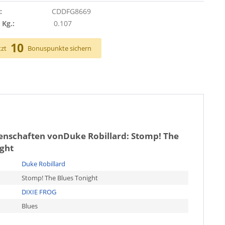
:
CDDFG8669
 Kg.:
0.107
10
tzt
Bonuspunkte sichern
genschaften von
Duke Robillard: Stomp! The
ight
Duke Robillard
Stomp! The Blues Tonight
DIXIE FROG
Blues