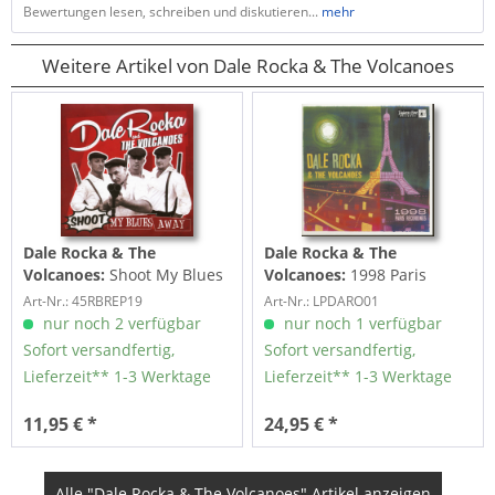
Bewertungen lesen, schreiben und diskutieren...
mehr
Weitere Artikel von Dale Rocka & The Volcanoes
Dale Rocka & The
Dale Rocka & The
Volcanoes:
Shoot My Blues
Volcanoes:
1998 Paris
Away (7inch, EP, 45rpm, PS)
Recordings (LP, 10inch)
Art-Nr.: 45RBREP19
Art-Nr.: LPDARO01
nur noch 2 verfügbar
nur noch 1 verfügbar
Sofort versandfertig,
Sofort versandfertig,
Lieferzeit** 1-3 Werktage
Lieferzeit** 1-3 Werktage
11,95 € *
24,95 € *
Alle "Dale Rocka & The Volcanoes" Artikel anzeigen