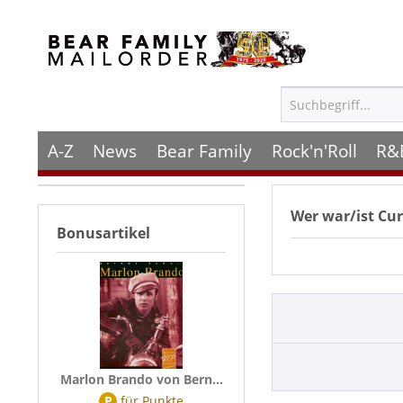
A-Z
News
Bear Family
Rock'n'Roll
R&
Wer war/ist
Cur
Bonusartikel
Marlon Brando von Bern...
P
für
Punkte