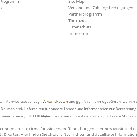
-Programm
Site Map
kt
Versand und Zahlungsbedingungen
Partnerprogramm
The media
Datenschutz
Impressum
etzl. Mehrwertsteuer zzgl.
Versandkosten
und ggf. Nachnahmegebühren, wenn nic
h Deutschland. Lieferzeiten für andere Länder und Informationen zur Berechnung
chenen Preise (z. B. EUR
15,95
) beziehen sich auf den bislang in diesem Shop an
renommierteste Firma für Wiederveröffentlichungen - Country Music und Rock'
tt & Kultur. Hier finden Sie aktuelle Nachrichten und detaillierte Informati