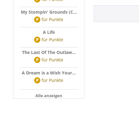
My Stompin' Grounds (C...
P
für
Punkte
A Life
P
für
Punkte
The Last Of The Outlaw...
P
für
Punkte
A Dream is a Wish Your...
P
für
Punkte
Alle anzeigen