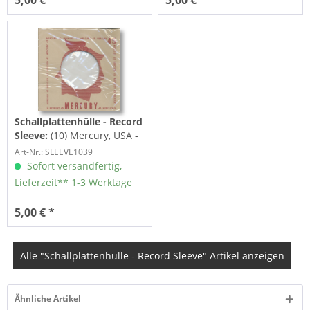
5,00 € *
5,00 € *
Schallplattenhülle - Record
Sleeve:
(10) Mercury, USA -
45rpm record sleeve -
Art-Nr.: SLEEVE1039
7inch...
Sofort versandfertig,
Lieferzeit** 1-3 Werktage
5,00 € *
Alle "Schallplattenhülle - Record Sleeve" Artikel anzeigen
Ähnliche Artikel