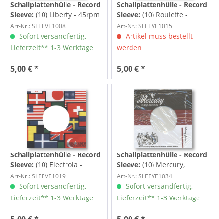
Schallplattenhülle - Record
Schallplattenhülle - Record
Sleeve:
(10) Liberty - 45rpm
Sleeve:
(10) Roulette -
record sleeve - 7inch...
45rpm record sleeve -
Art-Nr.: SLEEVE1008
Art-Nr.: SLEEVE1015
7inch...
Sofort versandfertig,
Artikel muss bestellt
Lieferzeit** 1-3 Werktage
werden
5,00 € *
5,00 € *
Schallplattenhülle - Record
Schallplattenhülle - Record
Sleeve:
(10) Electrola -
Sleeve:
(10) Mercury,
45rpm record sleeve -
Canada - 45rpm record
Art-Nr.: SLEEVE1019
Art-Nr.: SLEEVE1034
7inch...
sleeve -...
Sofort versandfertig,
Sofort versandfertig,
Lieferzeit** 1-3 Werktage
Lieferzeit** 1-3 Werktage