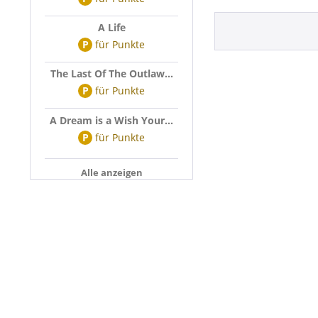
A Life
P
für
Punkte
The Last Of The Outlaw...
P
für
Punkte
A Dream is a Wish Your...
P
für
Punkte
Alle anzeigen