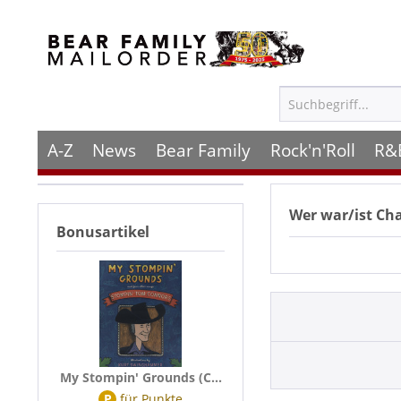
A-Z
News
Bear Family
Rock'n'Roll
R&
Wer war/ist
Cha
Bonusartikel
My Stompin' Grounds (C...
P
für
Punkte