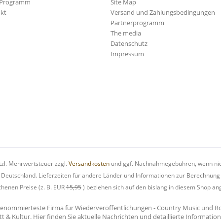
-Programm
Site Map
kt
Versand und Zahlungsbedingungen
Partnerprogramm
The media
Datenschutz
Impressum
etzl. Mehrwertsteuer zzgl.
Versandkosten
und ggf. Nachnahmegebühren, wenn nic
h Deutschland. Lieferzeiten für andere Länder und Informationen zur Berechnung
chenen Preise (z. B. EUR
15,95
) beziehen sich auf den bislang in diesem Shop an
renommierteste Firma für Wiederveröffentlichungen - Country Music und Rock'
tt & Kultur. Hier finden Sie aktuelle Nachrichten und detaillierte Informati