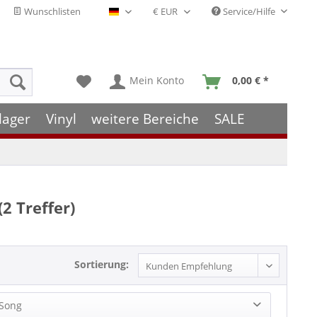
Wunschlisten
Service/Hilfe
Deutsch - DE
Mein Konto
0,00 € *
lager
Vinyl
weitere Bereiche
SALE
(
2
Treffer)
Sortierung:
Song