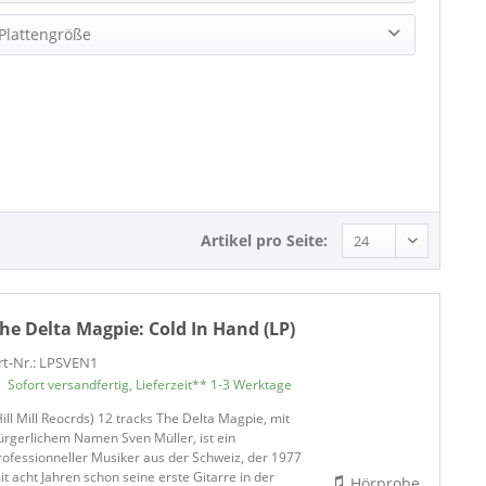
Blues (2)
Plattengröße
Classic Blues (1)
LP (12 Inch) (1)
The Blues (1)
Country Blues (1)
Vinyl (1)
Vinyl (1)
Blues / Rhythm & Blues (1)
LP / 33rpm (1)
Artikel pro Seite:
Vinyl - Blues (1)
weitere Bereiche (2)
he Delta Magpie:
Cold In Hand (LP)
Vertriebslabel (2)
rt-Nr.: LPSVEN1
Vertrieb Künstler (2)
Sofort versandfertig, Lieferzeit** 1-3 Werktage
Hill Mill Reocrds) 12 tracks The Delta Magpie, mit
ürgerlichem Namen Sven Müller, ist ein
rofessionneller Musiker aus der Schweiz, der 1977
it acht Jahren schon seine erste Gitarre in der
Hörprobe