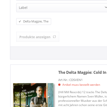
Delta Magpie, The
Label
AAA Culture (1)
Delta Magpie, The
Hill Mill Records (1)
Produkte anzeigen
The Delta Magpie:
Cold In
Art-Nr.: CDSVEN1
Artikel muss bestellt werden
(Hill Mill Reocrds) 12 tracks The Del
bürgerlichem Namen Sven Müller, ist
professionneller Musiker aus der Sc
mit acht Jahren schon seine erste Git