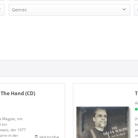
The Delta Magpie (2)
Genres
Blues
 The Hand (CD)
T
A
ta Magpie, mit
(
 ein
b
hweiz, der 1977
p
arre in der
m
Hörprobe