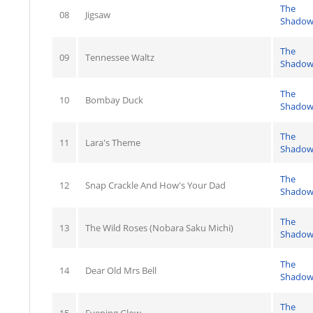
The
08
Jigsaw
Shadow
The
09
Tennessee Waltz
Shadow
The
10
Bombay Duck
Shadow
The
11
Lara's Theme
Shadow
The
12
Snap Crackle And How's Your Dad
Shadow
The
13
The Wild Roses (Nobara Saku Michi)
Shadow
The
14
Dear Old Mrs Bell
Shadow
The