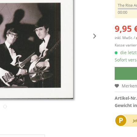
The Rise A
00:00
9,95 
inkl. MwSt. /
Kasse variier
die letz
Sofort vers
Merke
Artikel-Nr.
Gewicht in
P
Je