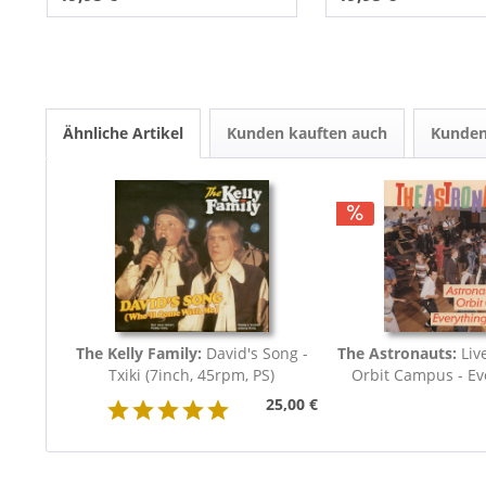
Ähnliche Artikel
Kunden kauften auch
Kunden
The Kelly Family:
David's Song -
The Astronauts:
Liv
Txiki (7inch, 45rpm, PS)
Orbit Campus - Eve
25,00 €