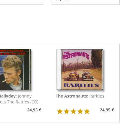
Hallyday:
Johnny
The Astronauts:
Rarities
ts The Rattles (CD)
24,95 €
24,95 €