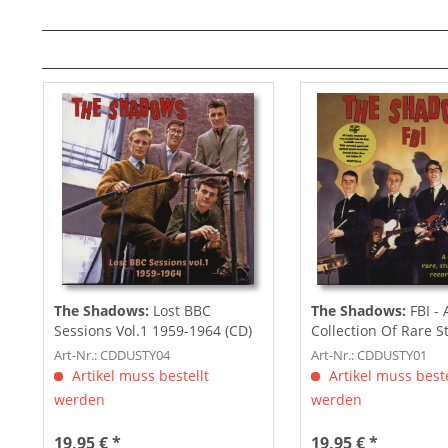
The Shadows:
Lost BBC
The Shadows:
FBI - 
Sessions Vol.1 1959-1964 (CD)
Collection Of Rare St
And...
Art-Nr.: CDDUSTY04
Art-Nr.: CDDUSTY01
Artikel muss bestellt
Artikel muss beste
werden
werden
19,95 € *
19,95 € *