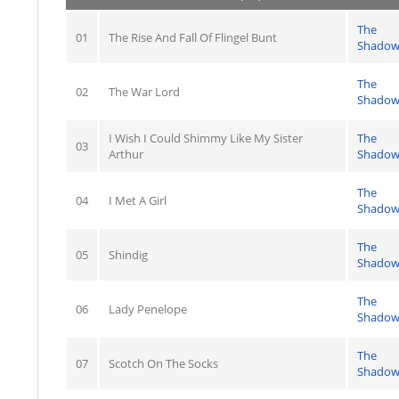
The
01
The Rise And Fall Of Flingel Bunt
Shadow
The
02
The War Lord
Shadow
I Wish I Could Shimmy Like My Sister
The
03
Arthur
Shadow
The
04
I Met A Girl
Shadow
The
05
Shindig
Shadow
The
06
Lady Penelope
Shadow
The
07
Scotch On The Socks
Shadow