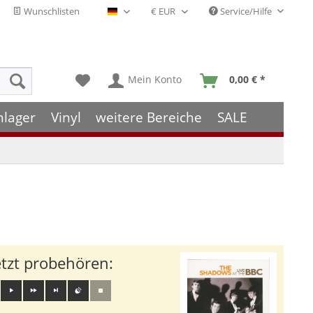
Wunschlisten
Service/Hilfe
Deutsch - DE
Mein Konto
0,00 € *
hlager
Vinyl
weitere Bereiche
SALE
etzt probehören: