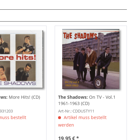
ows:
More Hits! (CD)
The Shadows:
On TV - Vol.1
1961-1963 (CD)
3931203
Art-Nr.: CDDUSTY11
muss bestellt
Artikel muss bestellt
werden
19,95 € *