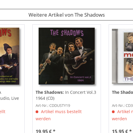
Weitere Artikel von The Shadows
A
The Shadows:
In Concert Vol.3
The Shad
udio, Live
1964 (CD)
Art-Nr.: CDDUSTY19
Art-Nr.: CD
llt
Artikel muss bestellt
Artikel 
werden
werden
19,95 € *
15,95 € *