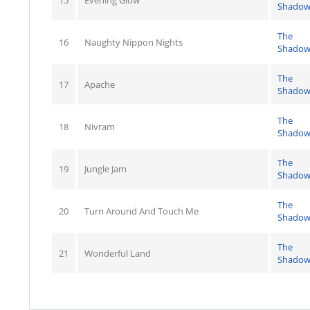
15
Evening Glow
Shadow
The
16
Naughty Nippon Nights
Shadow
The
17
Apache
Shadow
The
18
Nivram
Shadow
The
19
Jungle Jam
Shadow
The
20
Turn Around And Touch Me
Shadow
The
21
Wonderful Land
Shadow