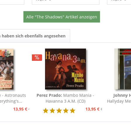
Alle "The Shadows" Artikel anzeigen
 haben sich ebenfalls angesehen
e - Astronauts
Perez Prado:
Mambo Mania -
Johnny 
rything's...
Havanna 3 A.M. (CD)
Hallyday Mee
13,95 €
13,95 €
15,95 €
15,95 €