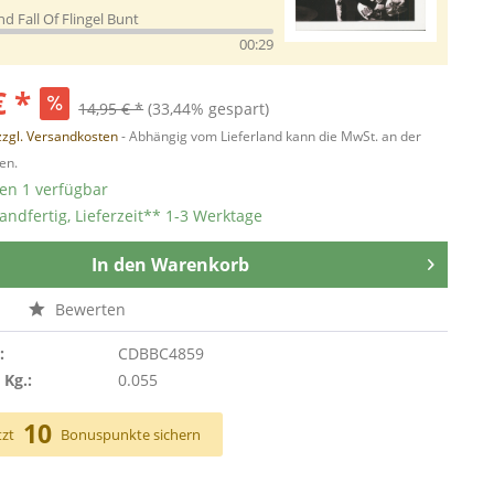
nd Fall Of Flingel Bunt
00:29
€ *
14,95 € *
(33,44% gespart)
zzgl. Versandkosten
- Abhängig vom Lieferland kann die MwSt. an der
en.
ten 1 verfügbar
andfertig, Lieferzeit** 1-3 Werktage
In den
Warenkorb
n
Bewerten
:
CDBBC4859
 Kg.:
0.055
10
tzt
Bonuspunkte sichern