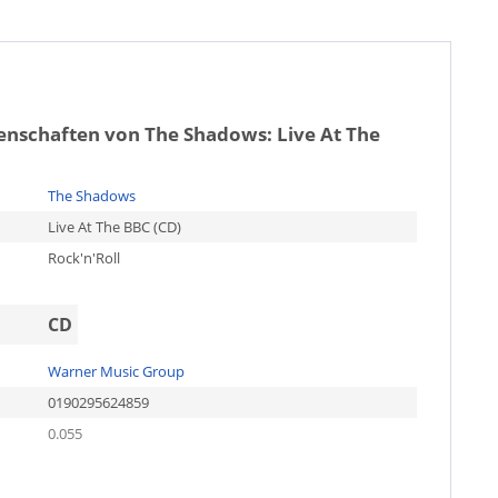
genschaften von
The Shadows: Live At The
The Shadows
Live At The BBC (CD)
Rock'n'Roll
CD
Warner Music Group
0190295624859
0.055