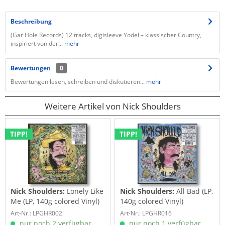
Beschreibung
(Gar Hole Records) 12 tracks, digisleeve Yodel – klassischer Country,
inspiriert von der...
mehr
Bewertungen
0
Bewertungen lesen, schreiben und diskutieren...
mehr
Weitere Artikel von Nick Shoulders
TIPP!
TIPP!
Nick Shoulders:
Lonely Like
Nick Shoulders:
All Bad (LP,
Me (LP, 140g colored Vinyl)
140g colored Vinyl)
Art-Nr.: LPGHR002
Art-Nr.: LPGHR016
nur noch 2 verfügbar
nur noch 1 verfügbar