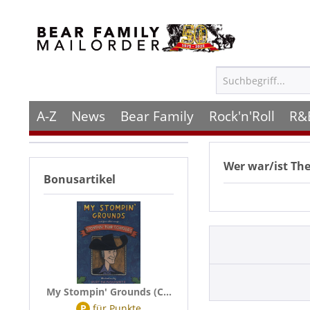
A-Z
News
Bear Family
Rock'n'Roll
R&
Wer war/ist
The
Bonusartikel
My Stompin' Grounds (C...
P
für
Punkte