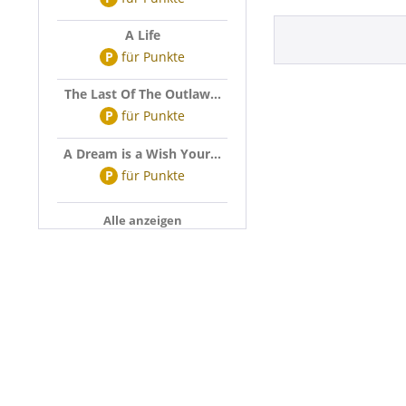
A Life
P
für
Punkte
The Last Of The Outlaw...
P
für
Punkte
A Dream is a Wish Your...
P
für
Punkte
Alle anzeigen