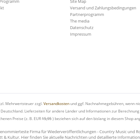
-Programm
Site Map
kt
Versand und Zahlungsbedingungen
Partnerprogramm
The media
Datenschutz
Impressum
etzl. Mehrwertsteuer zzgl.
Versandkosten
und ggf. Nachnahmegebühren, wenn nic
h Deutschland. Lieferzeiten für andere Länder und Informationen zur Berechnung
chenen Preise (z. B. EUR
15,95
) beziehen sich auf den bislang in diesem Shop an
renommierteste Firma für Wiederveröffentlichungen - Country Music und Rock'
tt & Kultur. Hier finden Sie aktuelle Nachrichten und detaillierte Informati