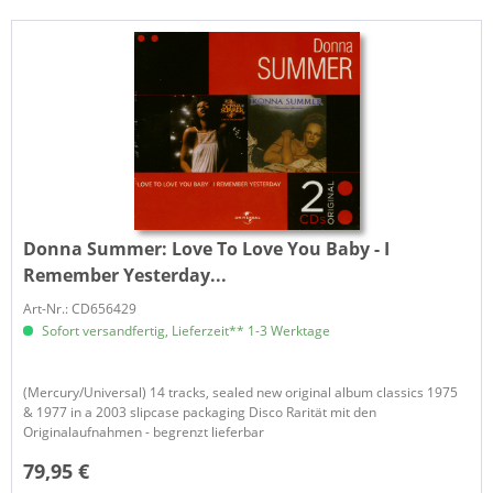
Donna Summer:
Love To Love You Baby - I
Remember Yesterday...
Art-Nr.: CD656429
Sofort versandfertig, Lieferzeit** 1-3 Werktage
(Mercury/Universal) 14 tracks, sealed new original album classics 1975
& 1977 in a 2003 slipcase packaging Disco Rarität mit den
Originalaufnahmen - begrenzt lieferbar
79,95 €