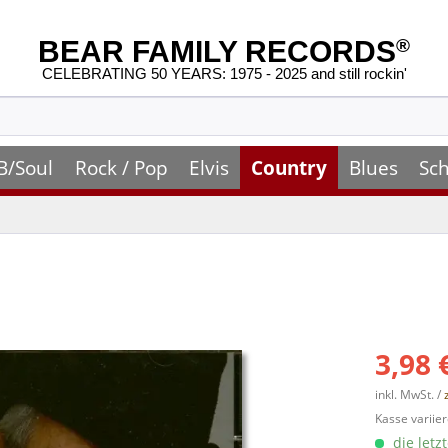
BEAR FAMILY RECORDS
®
CELEBRATING 50 YEARS: 1975 - 2025 and still rockin'
B/Soul
Rock / Pop
Elvis
Country
Blues
Sch
3,98 
inkl. MwSt. /
Kasse variier
die letz