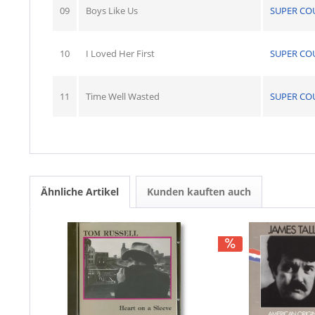
09
Boys Like Us
SUPER CO
10
I Loved Her First
SUPER CO
11
Time Well Wasted
SUPER CO
Ähnliche Artikel
Kunden kauften auch