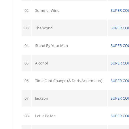
02
Summer Wine
SUPER CO
03
The World
SUPER CO
04
Stand By Your Man
SUPER CO
05
Alcohol
SUPER CO
06
Time Cant Change (& Doris Ackermann)
SUPER CO
07
Jackson
SUPER CO
08
Let It Be Me
SUPER CO