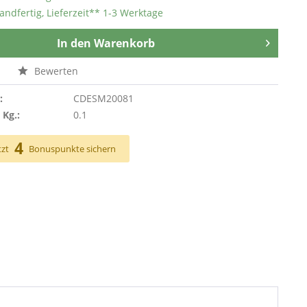
andfertig, Lieferzeit** 1-3 Werktage
In den
Warenkorb
n
Bewerten
:
CDESM20081
 Kg.:
0.1
4
tzt
Bonuspunkte sichern