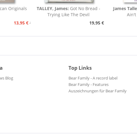
can Originals
TALLEY, James:
Got No Bread -
James Tall
Trying Like The Devil
Ain't
13,95 €
19,95 €
15,95 €
ia
Top Links
ws Blog
Bear Family - A record label
Bear Family - Features
Auszeichnungen für Bear Family