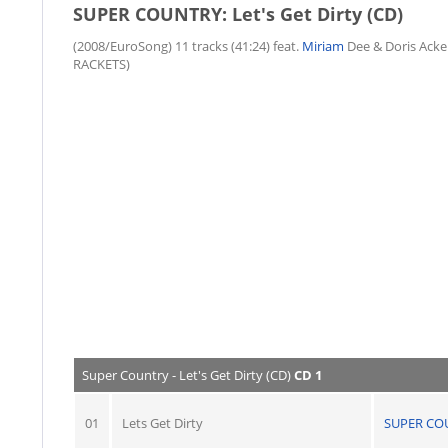
SUPER COUNTRY: Let's Get Dirty (CD)
(2008/EuroSong) 11 tracks (41:24) feat.
Miriam
Dee & Doris Ack
RACKETS)
Super Country - Let's Get Dirty (CD)
CD 1
01
Lets Get Dirty
SUPER CO