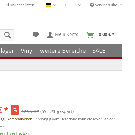
Wunschlisten
Service/Hilfe
Deutsch - DE
Mein Konto
0,00 € *
lager
Vinyl
weitere Bereiche
SALE
€ *
12,95 € *
(69,27% gespart)
zzgl. Versandkosten
- Abhängig vom Lieferland kann die MwSt. an der
en.
ten 1 verfügbar