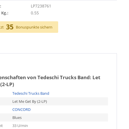
:
LP7238761
 Kg.:
0.55
35
tzt
Bonuspunkte sichern
genschaften von
Tedeschi Trucks Band: Let
(2-LP)
Tedeschi Trucks Band
Let Me Get By (2-LP)
CONCORD
Blues
it
33 U/min