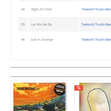
04
Right On Time
Tedeschi Trucks Ba
05
Let Me Get By
Tedeschi Trucks Ba
06
Just As Strange
Tedeschi Trucks Ba