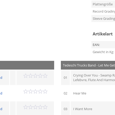
Plattengröße
Record Gradin
Sleeve Gradin
Artikelart
EAN:
Gewicht in Kg:
Tedeschi Trucks Band - Let Me Get
Crying Over You - Swamp Ra
nd
01
Lefebvre, Flute And Harm
nd
02
Hear Me
nd
03
I Want More