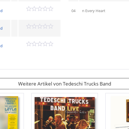
nd
04
n Every Heart
nd
nd
Weitere Artikel von Tedeschi Trucks Band