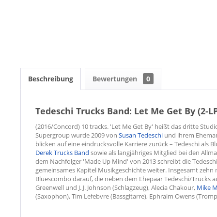
Beschreibung
Bewertungen
0
Tedeschi Trucks Band: Let Me Get By (2-LP
(2016/Concord) 10 tracks. 'Let Me Get By' heißt das dritte Stu
Supergroup wurde 2009 von
Susan Tedeschi
und ihrem Ehemann
blicken auf eine eindrucksvolle Karriere zurück – Tedeschi als Bl
Derek Trucks Band
sowie als langjähriges Mitglied bei den All
dem Nachfolger 'Made Up Mind' von 2013 schreibt die Tedeschi 
gemeinsames Kapitel Musikgeschichte weiter. Insgesamt zehn 
Bluescombo darauf, die neben dem Ehepaar Tedeschi/Trucks aus
Greenwell und J. J. Johnson (Schlagzeug), Alecia Chakour,
Mike M
(Saxophon), Tim Lefebvre (Bassgitarre), Ephraim Owens (Tromp