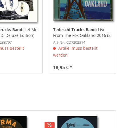
Trucks Band:
Let Me
Tedeschi Trucks Band:
Live
CD, Deluxe Edition)
From The Fox Oakland 2016 (2-
CD)
7238797
Art-Nr.: CD7202314
muss bestellt
Artikel muss bestellt
werden
18,95 € *