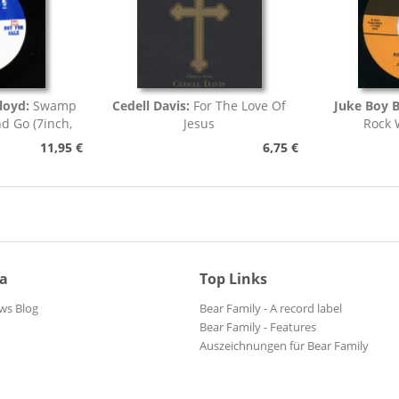
loyd:
Swamp
Cedell Davis:
For The Love Of
Juke Boy 
nd Go (7inch,
Jesus
Rock 
)
11,95 €
6,75 €
ia
Top Links
ws Blog
Bear Family - A record label
Bear Family - Features
Auszeichnungen für Bear Family