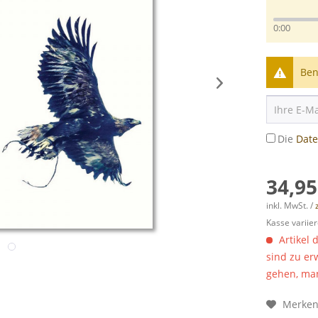
0:00
Ben
Die
Dat
34,95
inkl. MwSt. /
Kasse variier
Artikel 
sind zu er
gehen, man
Merke