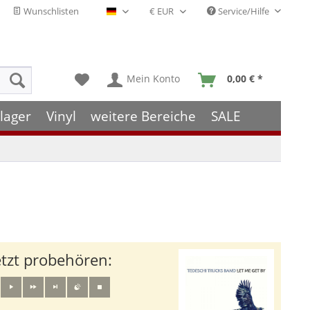
Wunschlisten
Service/Hilfe
Deutsch - DE
Mein Konto
0,00 € *
lager
Vinyl
weitere Bereiche
SALE
etzt probehören: