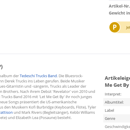
Artikel-Nr.
Gewicht in
P
Je
)
dioalbum der
Tedeschi Trucks Band
. Die Bluesrock-
Artikelei
 Derek Trucks ins Leben gerufen. Beide Musiker
Me Get By 
ues-Gitarristin und -sängerin, Trucks als Leader der
man Brothers. Nach ihrem Debüt 'Revelator' von 2010 und
Interpret:
Trucks Band 2016 mit 'Let Me Get By' ihr noch junges
neue Songs präsentiert die US-amerikanische
Albumtitel:
 den Musikern Kofi Burbridge (Keyboards, Flöte), Tyler
Label
attison
und Mark Rivers (Begleitsänger), Kebbi Williams
ete) und Elizabeth Lea (Posaune) besteht.
Genre
Geschwindigke