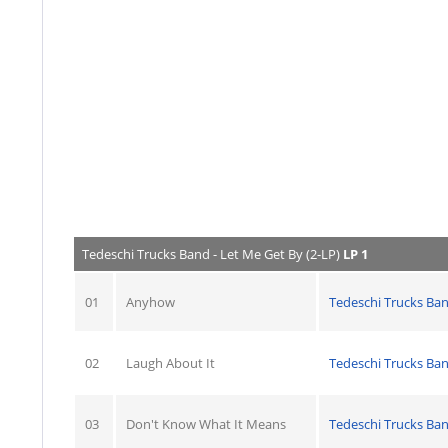
Tedeschi Trucks Band - Let Me Get By (2-LP)
LP 1
01
Anyhow
Tedeschi Trucks Ba
02
Laugh About It
Tedeschi Trucks Ba
03
Don't Know What It Means
Tedeschi Trucks Ba