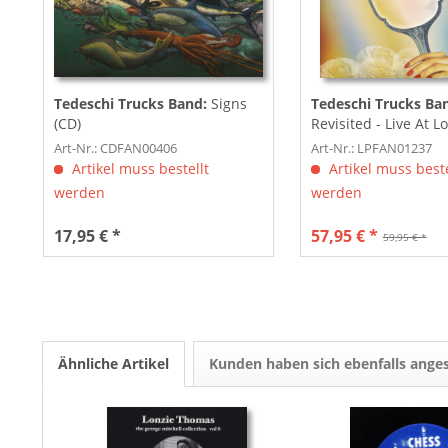
Tedeschi Trucks Band:
Signs
Tedeschi Trucks Ba
(CD)
Revisited - Live At Lo
180g...
Art-Nr.: CDFAN00406
Art-Nr.: LPFAN01237
Artikel muss bestellt
Artikel muss beste
werden
werden
17,95 € *
57,95 € *
59,95 € *
Ähnliche Artikel
Kunden haben sich ebenfalls ange