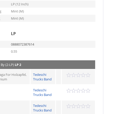
LP (12 Inch)
g
Mint (M)
g
Mint (M)
LP
0888072387614
0.55
 By (2-LP)
LP 2
ga For Holzapfel,
Tedeschi
onium
Trucks Band
Tedeschi
Trucks Band
Tedeschi
Trucks Band