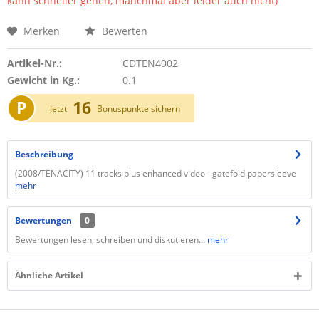
kann schneller gehen, manchmal aber leider auch nicht)
Merken
Bewerten
Artikel-Nr.:
CDTEN4002
Gewicht in Kg.:
0.1
P
16
Jetzt
Bonuspunkte sichern
Beschreibung
(2008/TENACITY) 11 tracks plus enhanced video - gatefold papersleeve
mehr
Bewertungen
0
Bewertungen lesen, schreiben und diskutieren...
mehr
Ähnliche Artikel