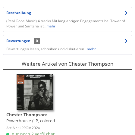
Beschreibung
(Real Gone Music) 4 tracks Mit langjährigen Engagements bei Tower of
Power und Santana ist...
mehr
Bewertungen
0
Bewertungen lesen, schreiben und diskutieren...
mehr
Weitere Artikel von Chester Thompson
Chester Thompson:
Powerhouse (LP, colored
Vinyl, Ltd.)
Art-Nr.: LPRGM202a
nur noch 2 verfügbar