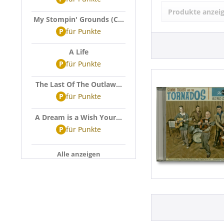
Sonny Tucke
Produkte anzei
My Stompin' Grounds (C...
P
für
Punkte
A Life
P
für
Punkte
The Last Of The Outlaw...
P
für
Punkte
A Dream is a Wish Your...
P
für
Punkte
Alle anzeigen