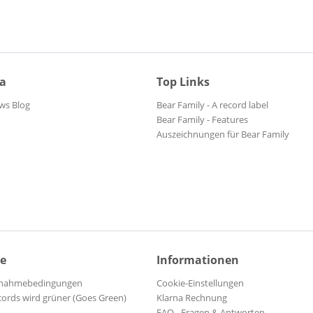
ia
Top Links
ws Blog
Bear Family - A record label
Bear Family - Features
Auszeichnungen für Bear Family
ce
Informationen
ilnahmebedingungen
Cookie-Einstellungen
cords wird grüner (Goes Green)
Klarna Rechnung
FAQ - Fragen & Antworten