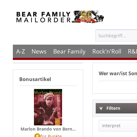
A-Z
News
Bear Family
Rock'n'Roll
R&
Wer war/ist
Son
Bonusartikel
Filtern
Interpret
Marlon Brando von Bern...
P
für
Punkte