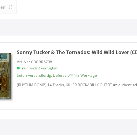
r & The Tornados (1)
Rhythm Bomb Records (1)
gen
Sonny Tucker & The Tornados:
Wild Wild Lover (C
Art-Nr.: CDRBR5738
nur noch 2 verfügbar
Sofort versandfertig, Lieferzeit** 1-3 Werktage
(RHYTHM BOMB) 14 Tracks, KILLER ROCKABILLY OUTFIT im authentischen 