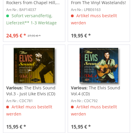
Rockers from Chapel Hill,...
From The Vinyl Wastelands!
Vol.5...
Art-Nr.: BAF14037
Art-Nr.: LPBE6163
Sofort versandfertig,
Artikel muss bestellt
Lieferzeit** 1-3 Werktage
werden
24,95 € *
19,95 € *
27,95 € *
Various:
The Elvis Sound
Various:
The Elvis Sound
Vol.3 - Just Like Elvis (CD)
Vol.4 (CD)
Art-Nr.: CDC781
Art-Nr.: CDC792
Artikel muss bestellt
Artikel muss bestellt
werden
werden
15,95 € *
15,95 € *