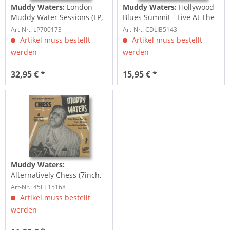
Muddy Waters:
London
Muddy Waters:
Hollywood
Muddy Water Sessions (LP,
Blues Summit - Live At The
180g Vinyl, Ltd.)
Ash Grove...
Art-Nr.: LP700173
Art-Nr.: CDLIB5143
Artikel muss bestellt
Artikel muss bestellt
werden
werden
32,95 € *
15,95 € *
Muddy Waters:
Alternatively Chess (7inch,
EP, 45rpm)
Art-Nr.: 45ET15168
Artikel muss bestellt
werden