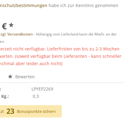
enschutzbestimmungen
habe ich zur Kenntnis genommen
 € *
zzgl. Versandkosten
- Abhängig vom Lieferland kann die MwSt. an der
en.
derzeit nicht verfügbar, Lieferfristen von bis zu 2-3 Wochen
warten. (soweit verfügbar beim Lieferanten - kann schneller
chmal aber leider auch nicht)
n
Bewerten
:
LPYEP2269
 Kg.:
0.3
23
tzt
Bonuspunkte sichern