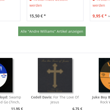
werden
werden
15,50 € *
9,95 € *
1
Alle "Andre Williams" Artikel anzeigen
loyd:
Swamp
Cedell Davis:
For The Love Of
Juke Boy B
nd Go (7inch,
Jesus
Rock 
)
11,95 €
6,75 €