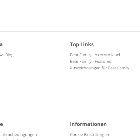
ia
Top Links
ws Blog
Bear Family - A record label
Bear Family - Features
Auszeichnungen für Bear Family
ce
Informationen
ilnahmebedingungen
Cookie-Einstellungen