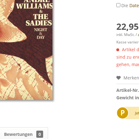
Die
Dat
22,95
inkl. MwSt. /
Kasse variier
Artikel 
sind zu er
gehen, man
Merke
Artikel-Nr.
Gewicht in
P
Je
Bewertungen
0