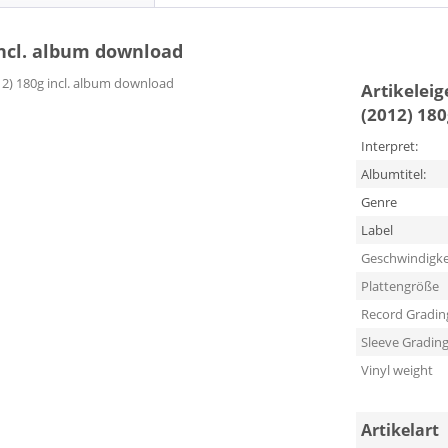
incl. album download
12) 180g incl. album download
Artikelei
(2012) 18
Interpret:
Albumtitel:
Genre
Label
Geschwindigke
Plattengröße
Record Gradin
Sleeve Gradin
Vinyl weight
Artikelart