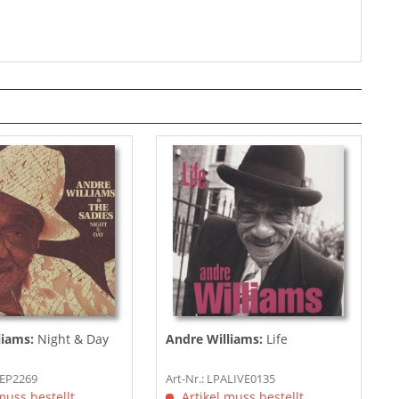
liams:
Night & Day
Andre Williams:
Life
YEP2269
Art-Nr.: LPALIVE0135
muss bestellt
Artikel muss bestellt