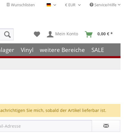
Wunschlisten
Service/Hilfe
Deutsch - DE
Mein Konto
0,00 € *
hlager
Vinyl
weitere Bereiche
SALE
achrichtigen Sie mich, sobald der Artikel lieferbar ist.