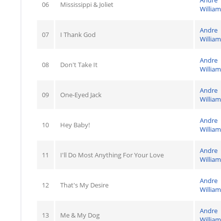
Andre
06
Mississippi & Joliet
William
Andre
07
I Thank God
William
Andre
08
Don't Take It
William
Andre
09
One-Eyed Jack
William
Andre
10
Hey Baby!
William
Andre
11
I'll Do Most Anything For Your Love
William
Andre
12
That's My Desire
William
Andre
13
Me & My Dog
William