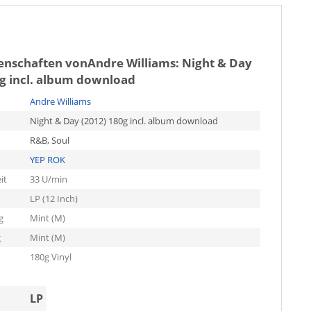
genschaften von
Andre Williams: Night & Day
0g incl. album download
Andre Williams
Night & Day (2012) 180g incl. album download
R&B, Soul
YEP ROK
it
33 U/min
LP (12 Inch)
g
Mint (M)
g
Mint (M)
180g Vinyl
LP