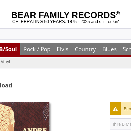
BEAR FAMILY RECORDS
®
CELEBRATING 50 YEARS: 1975 - 2025 and still rockin'
B/Soul
Rock / Pop
Elvis
Country
Blues
Sc
Vinyl
nload
Ben