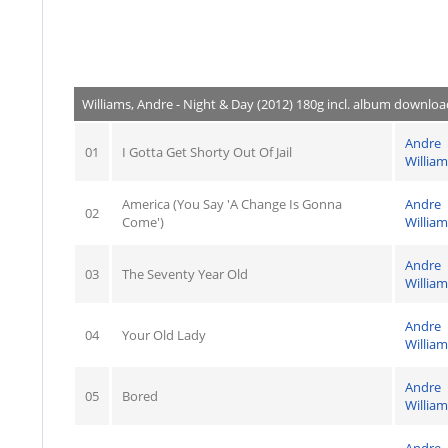
Williams, Andre - Night & Day (2012) 180g incl. album downloa
Andre
01
I Gotta Get Shorty Out Of Jail
William
America (You Say 'A Change Is Gonna
Andre
02
Come')
William
Andre
03
The Seventy Year Old
William
Andre
04
Your Old Lady
William
Andre
05
Bored
William