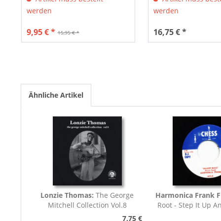
werden
werden
9,95 € *
16,75 € *
15,95 € *
Ähnliche Artikel
Lonzie Thomas:
The George
Harmonica Frank F
Mitchell Collection Vol.8
Root - Step It Up A
45rpm
7,75 €