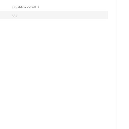
0634457226913
0.3