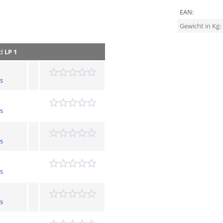
EAN:
Gewicht in Kg:
d
LP 1
s
s
s
s
s