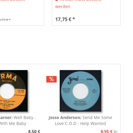
werden
17,75 € *
6,75 € *
arner:
Well Baby -
Jesse Anderson:
Send Me Some
With Me Baby
Love C.O.D - Help Wanted
8,50 €
8,95 €
9,95 €