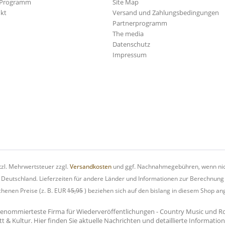
-Programm
Site Map
kt
Versand und Zahlungsbedingungen
Partnerprogramm
The media
Datenschutz
Impressum
etzl. Mehrwertsteuer zzgl.
Versandkosten
und ggf. Nachnahmegebühren, wenn nic
h Deutschland. Lieferzeiten für andere Länder und Informationen zur Berechnung
chenen Preise (z. B. EUR
15,95
) beziehen sich auf den bislang in diesem Shop an
renommierteste Firma für Wiederveröffentlichungen - Country Music und Rock'
tt & Kultur. Hier finden Sie aktuelle Nachrichten und detaillierte Informati