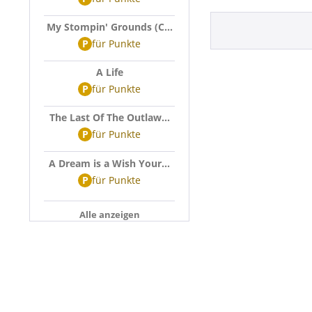
My Stompin' Grounds (C...
P
für
Punkte
A Life
P
für
Punkte
The Last Of The Outlaw...
P
für
Punkte
A Dream is a Wish Your...
P
für
Punkte
Alle anzeigen