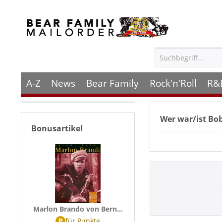
A-Z
News
Bear Family
Rock'n'Roll
R&
Wer war/ist
Bob
Bonusartikel
Marlon Brando von Bern...
P
für
Punkte