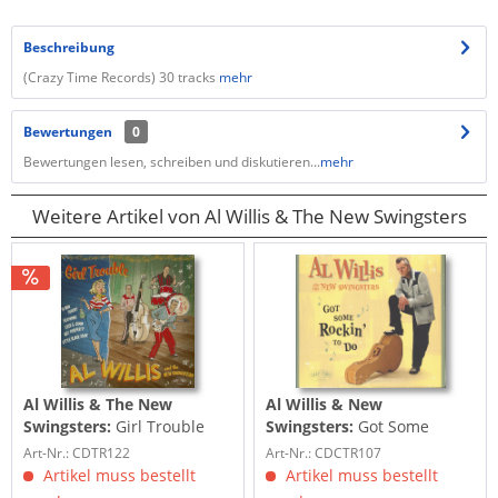
Beschreibung
(Crazy Time Records) 30 tracks
mehr
Bewertungen
0
Bewertungen lesen, schreiben und diskutieren...
mehr
Weitere Artikel von Al Willis & The New Swingsters
Al Willis & The New
Al Willis & New
Swingsters:
Girl Trouble
Swingsters:
Got Some
(CD)
Rockin'To Do (CD)
Art-Nr.: CDTR122
Art-Nr.: CDCTR107
Artikel muss bestellt
Artikel muss bestellt