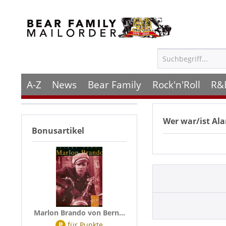
A-Z
News
Bear Family
Rock'n'Roll
R&
Wer war/ist
Ala
Bonusartikel
Marlon Brando von Bern...
P
für
Punkte