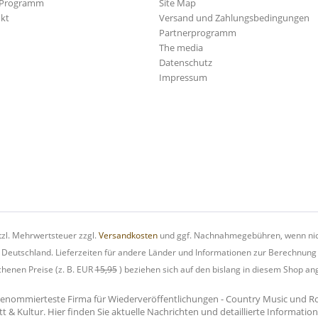
-Programm
Site Map
kt
Versand und Zahlungsbedingungen
Partnerprogramm
The media
Datenschutz
Impressum
etzl. Mehrwertsteuer zzgl.
Versandkosten
und ggf. Nachnahmegebühren, wenn nic
h Deutschland. Lieferzeiten für andere Länder und Informationen zur Berechnung
chenen Preise (z. B. EUR
15,95
) beziehen sich auf den bislang in diesem Shop an
renommierteste Firma für Wiederveröffentlichungen - Country Music und Rock'
tt & Kultur. Hier finden Sie aktuelle Nachrichten und detaillierte Informati