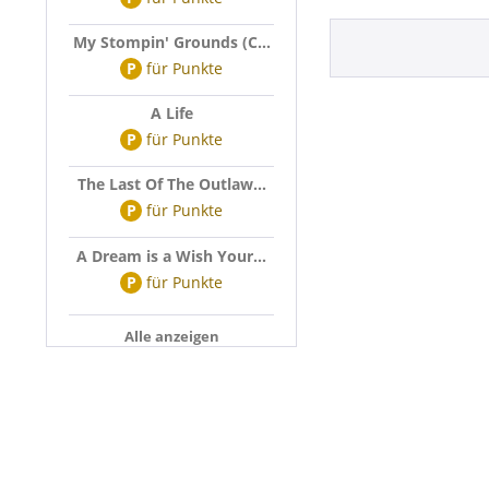
My Stompin' Grounds (C...
P
für
Punkte
A Life
P
für
Punkte
The Last Of The Outlaw...
P
für
Punkte
A Dream is a Wish Your...
P
für
Punkte
Alle anzeigen