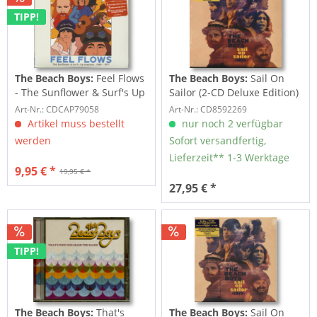
TIPP!
The Beach Boys:
Feel Flows
The Beach Boys:
Sail On
- The Sunflower & Surf's Up
Sailor (2-CD Deluxe Edition)
Sessions...
Art-Nr.: CDCAP79058
Art-Nr.: CD8592269
Artikel muss bestellt
nur noch 2 verfügbar
werden
Sofort versandfertig,
Lieferzeit** 1-3 Werktage
9,95 € *
19,95 € *
27,95 € *
TIPP!
The Beach Boys:
That's
The Beach Boys:
Sail On