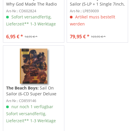
Why God Made The Radio
Sailor (5-LP + 1 Single 7inch,
Super...
Art-Nr.: CD602824
Art-Nr.: LP859009
Sofort versandfertig,
Artikel muss bestellt
Lieferzeit** 1-3 Werktage
werden
6,95 € *
79,95 € *
14,95 € *
169,95 € *
The Beach Boys:
Sail On
Sailor (6-CD Super Deluxe
Edition)
Art-Nr.: CD859146
nur noch 1 verfügbar
Sofort versandfertig,
Lieferzeit** 1-3 Werktage