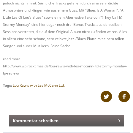
jedoch nichts nimmt. Sämtliche Tracks gefallen durch eine sehr dichte
Atmosphäre und klingen wie aus einem Guss. Mit "Blues Is A Woman", "A
Little Les Of Lou’s Blues" sowie einem Alternative Take von "(They Call It)
Stormy Monday" sind hier sogar noch drei Bonus Tracks aus den selben
Sessions vertreten, die auf dem Original-Album nicht zu finden waren. Alles
in allem eine sehr schöne, sehr relaxte Jazz-/Blues-Platte mit einem tollen
Sänger und super Musikern. Feine Sache!
read more
http://www.wp.rocktimes.de/lou-rawls-with-les-mccann-ltd-stormy-monday-
lp-review/
Tags:
Lou Rawls with Les McCann Ltd.
Kommentar schreiben