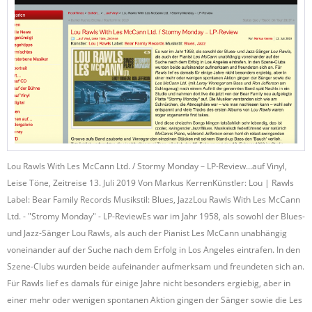
Lou Rawls With Les McCann Ltd. / Stormy Monday – LP-Review...auf Vinyl,
Leise Töne, Zeitreise 13. Juli 2019 Von Markus KerrenKünstler: Lou | Rawls
Label: Bear Family Records Musikstil: Blues, JazzLou Rawls With Les McCann
Ltd. - "Stromy Monday" - LP-ReviewEs war im Jahr 1958, als sowohl der Blues-
und Jazz-Sänger Lou Rawls, als auch der Pianist Les McCann unabhängig
voneinander auf der Suche nach dem Erfolg in Los Angeles eintrafen. In den
Szene-Clubs wurden beide aufeinander aufmerksam und freundeten sich an.
Für Rawls lief es damals für einige Jahre nicht besonders ergiebig, aber in
einer mehr oder wenigen spontanen Aktion gingen der Sänger sowie die Les