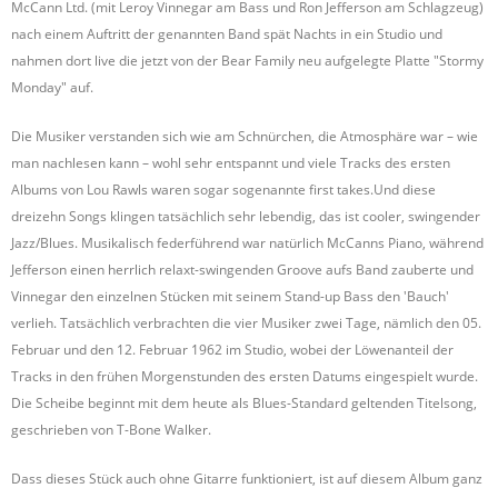
McCann Ltd. (mit Leroy Vinnegar am Bass und Ron Jefferson am Schlagzeug)
nach einem Auftritt der genannten Band spät Nachts in ein Studio und
nahmen dort live die jetzt von der Bear Family neu aufgelegte Platte "Stormy
Monday" auf.
Die Musiker verstanden sich wie am Schnürchen, die Atmosphäre war – wie
man nachlesen kann – wohl sehr entspannt und viele Tracks des ersten
Albums von Lou Rawls waren sogar sogenannte first takes.Und diese
dreizehn Songs klingen tatsächlich sehr lebendig, das ist cooler, swingender
Jazz/Blues. Musikalisch federführend war natürlich McCanns Piano, während
Jefferson einen herrlich relaxt-swingenden Groove aufs Band zauberte und
Vinnegar den einzelnen Stücken mit seinem Stand-up Bass den 'Bauch'
verlieh. Tatsächlich verbrachten die vier Musiker zwei Tage, nämlich den 05.
Februar und den 12. Februar 1962 im Studio, wobei der Löwenanteil der
Tracks in den frühen Morgenstunden des ersten Datums eingespielt wurde.
Die Scheibe beginnt mit dem heute als Blues-Standard geltenden Titelsong,
geschrieben von T-Bone Walker.
Dass dieses Stück auch ohne Gitarre funktioniert, ist auf diesem Album ganz