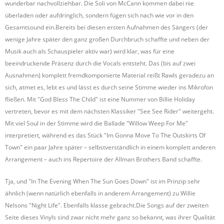
wunderbar nachvollziehbar. Die Soli von McCann kommen dabei nie
überladen oder aufdringlich, sondern fügen sich nach wie vor in den
Gesamtsound ein.Bereits bei diesen ersten Aufnahmen des Sängers (der
wenige Jahre später den ganz großen Durchbruch schaffte und neben der
Musik auch als Schauspieler aktiv war) wird klar, was für eine
beeindruckende Präsenz durch die Vocals entsteht. Das (bis auf zwei
Ausnahmen) komplett fremdkomponierte Material reißt Rawls geradezu an
sich, atmet es, lebt es und lässt es durch seine Stimme wieder ins Mikrofon
fließen. Mit "God Bless The Child" ist eine Nummer von Billie Holiday
vertreten, bevor es mit dem nächsten Klassiker "See See Rider" weitergeht.
Mit viel Soul in der Stimme wird die Ballade "Willow Weep For Me"
interpretiert, während es das Stück "Im Gonna Move To The Outskirts Of
Town" ein paar Jahre später – selbstverständlich in einem komplett anderen
Arrangement – auch ins Repertoire der Allman Brothers Band schaffte.
Tja, und "In The Evening When The Sun Goes Down" ist im Prinzip sehr
ähnlich (wenn natürlich ebenfalls in anderem Arrangement) zu Willie
Nelsons "Night Life". Ebenfalls klasse gebracht.Die Songs auf der zweiten
Seite dieses Vinyls sind zwar nicht mehr ganz so bekannt, was ihrer Qualität