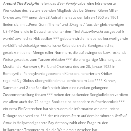
Around The Rockpile
liefert das
Bear Family
-Label eine hörenswerte
Werkschau des letzten lebenden Mitglieds des berühmten Glenn Miller
Orchesters *** unter den 28 Aufnahmen aus den Jahren 1950 bis 1961
finden sich mit „Peter Gunn Theme“ und „Dragnet“ (aus der gleichnamigen
US-TV-Serie, die in Deutschland unter dem Titel
Polizeibericht
ausgestrahlt
wurde) zwei echte Hitklassiker *** geboten wird eine ebenso kurzweilige wie
verblüffend vielseitige musikalische Reise durch die Bandgeschichte,
gespickt mit einer Menge toller Nummern, die auf swingende bzw. rockende
Weise geradezu zum Tanzen einladen *** die einzigartige Mischung aus
Musikalität, Handwerk, Fleiß und Charisma des am 20. Januar 1922 in
Bentleyville, Pennsylvania geborenen Künstlers honorierten Kritiker
regelmäßig Globus-übergreifend mit allerhöchstem Lob **** Kenner,
Sammler und Genießer dürfen sich über eine rundum gelungene
Zusammenstellung freuen *** neben der packenden Songkollektion verdient
vor allem auch das 72-seitige Booklet eine besondere Aufmerksamkeit ***
ein extra Fleißsternchen hat sich zudem die informative wie detailreiche
Diskographie verdient *** der mit einem Stern auf dem berühmten
Walk of
Fame
in Hollywood geehrte Ray Anthony zählt ohne Frage zu den
brillantesten Trompetern, die die Welt jemals gesehen hat