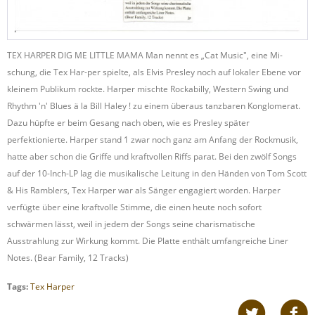
TEX HARPER DIG ME LITTLE MAMA Man nennt es „Cat Music", eine Mi-
schung, die Tex Har-per spielte, als Elvis Presley noch auf lokaler Ebene vor
kleinem Publikum rockte. Harper mischte Rockabilly, Western Swing und
Rhythm 'n' Blues ä la Bill Haley ! zu einem überaus tanzbaren Konglomerat.
Dazu hüpfte er beim Gesang nach oben, wie es Presley später
perfektionierte. Harper stand 1 zwar noch ganz am Anfang der Rockmusik,
hatte aber schon die Griffe und kraftvollen Riffs parat. Bei den zwölf Songs
auf der 10-Inch-LP lag die musikalische Leitung in den Händen von Tom Scott
& His Ramblers, Tex Harper war als Sänger engagiert worden. Harper
verfügte über eine kraftvolle Stimme, die einen heute noch sofort
schwärmen lässt, weil in jedem der Songs seine charismatische
Ausstrahlung zur Wirkung kommt. Die Platte enthält umfangreiche Liner
Notes. (Bear Family, 12 Tracks)
Tags:
Tex Harper