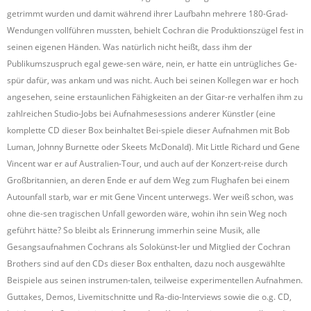
getrimmt wurden und damit während ihrer Laufbahn mehrere 180-Grad-
Wendungen vollführen mussten, behielt Cochran die Produktionszügel fest in
seinen eigenen Händen. Was natürlich nicht heißt, dass ihm der
Publikumszuspruch egal gewe-sen wäre, nein, er hatte ein untrügliches Ge-
spür dafür, was ankam und was nicht. Auch bei seinen Kollegen war er hoch
angesehen, seine erstaunlichen Fähigkeiten an der Gitar-re verhalfen ihm zu
zahlreichen Studio-Jobs bei Aufnahmesessions anderer Künstler (eine
komplette CD dieser Box beinhaltet Bei-spiele dieser Aufnahmen mit Bob
Luman, Johnny Burnette oder Skeets McDonald). Mit Little Richard und Gene
Vincent war er auf Australien-Tour, und auch auf der Konzert-reise durch
Großbritannien, an deren Ende er auf dem Weg zum Flughafen bei einem
Autounfall starb, war er mit Gene Vincent unterwegs. Wer weiß schon, was
ohne die-sen tragischen Unfall geworden wäre, wohin ihn sein Weg noch
geführt hätte? So bleibt als Erinnerung immerhin seine Musik, alle
Gesangsaufnahmen Cochrans als Solokünst-ler und Mitglied der Cochran
Brothers sind auf den CDs dieser Box enthalten, dazu noch ausgewählte
Beispiele aus seinen instrumen-talen, teilweise experimentellen Aufnahmen.
Guttakes, Demos, Livemitschnitte und Ra-dio-Interviews sowie die o.g. CD,