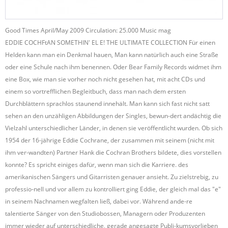
Good Times April/May 2009 Circulation: 25.000 Music mag
EDDIE COCHFtAN SOMETHIN' EL E! THE ULTIMATE COLLECTION Für einen
Helden kann man ein Denkmal hauen, Man kann natürlich auch eine Straße
oder eine Schule nach ihm benennen. Oder Bear Family Records widmet ihm
eine Box, wie man sie vorher noch nicht gesehen hat, mit acht CDs und
einem so vortrefflichen Begleitbuch, dass man nach dem ersten
Durchblättern sprachlos staunend innehält. Man kann sich fast nicht satt
sehen an den unzähligen Abbildungen der Singles, bewun-dert andächtig die
Vielzahl unterschiedlicher Länder, in denen sie veröffentlicht wurden. Ob sich
1954 der 16-jährige Eddie Cochrane, der zusammen mit seinem (nicht mit
ihm ver-wandten) Partner Hank die Cochran Brothers bildete, dies vorstellen
konnte? Es spricht einiges dafür, wenn man sich die Karriere. des
amerikanischen Sängers und Gitarristen genauer ansieht. Zu zielstrebig, zu
professio-nell und vor allem zu kontrolliert ging Eddie, der gleich mal das "e"
in seinem Nachnamen wegfalten ließ, dabei vor. Während ande-re
talentierte Sänger von den Studiobossen, Managern oder Produzenten
immer wieder auf unterschiedliche, gerade angesagte Publi-kumsvorlieben