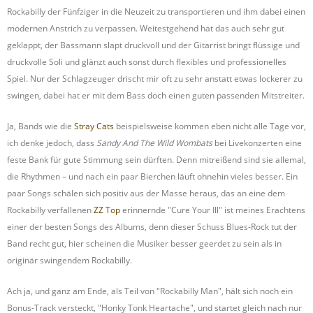
Rockabilly der Fünfziger in die Neuzeit zu transportieren und ihm dabei einen
modernen Anstrich zu verpassen. Weitestgehend hat das auch sehr gut
geklappt, der Bassmann slapt druckvoll und der Gitarrist bringt flüssige und
druckvolle Soli und glänzt auch sonst durch flexibles und professionelles
Spiel. Nur der Schlagzeuger drischt mir oft zu sehr anstatt etwas lockerer zu
swingen, dabei hat er mit dem Bass doch einen guten passenden Mitstreiter.
Ja, Bands wie die
Stray Cats
beispielsweise kommen eben nicht alle Tage vor,
ich denke jedoch, dass
Sandy And The Wild Wombats
bei Livekonzerten eine
feste Bank für gute Stimmung sein dürften. Denn mitreißend sind sie allemal,
die Rhythmen – und nach ein paar Bierchen läuft ohnehin vieles besser. Ein
paar Songs schälen sich positiv aus der Masse heraus, das an eine dem
Rockabilly verfallenen
ZZ Top
erinnernde "Cure Your Ill" ist meines Erachtens
einer der besten Songs des Albums, denn dieser Schuss Blues-Rock tut der
Band recht gut, hier scheinen die Musiker besser geerdet zu sein als in
originär swingendem Rockabilly.
Ach ja, und ganz am Ende, als Teil von "Rockabilly Man", hält sich noch ein
Bonus-Track versteckt, "Honky Tonk Heartache", und startet gleich nach nur