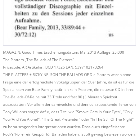
MAGAZIN: Good Times Erscheinungsdatum: Mai 2013 Auflage: 25.000
The Platters „The Ballads of The Platters"
Pricecode: AR Artikelnr.: BCD 17326 EAN: 5397102173264
THE PLATTERS + RICKY NELSON THE BALLADS OF Die Platters waren ohne
Frage eine der erfolgreichsten Vokalgruppen der 50er Jahre, da ist es für die
Spezialisten von Bear Family natürlich kein Problem, die neueste CD in ihrer
The-Ballads-Of-Reihe mit 33 Titeln und fast 90 (!) Minuten Spielzeit
auszustatten. Vor allem der samtweiche und dennoch zupackende Tenor von
Tony Williams sorgte dafür, dass Titel wie "Smoke Gets In Your Eyes", "Only
You (And You Alone)", "The Great Pretender" oder "In The Still Of The Night"
zu herausragenden Interpretationen wurden. Dass auch eingefleischte
Rock'n'Roller ein Gespür für Balladen haben, ist oft ge-nug bewiesen worden,