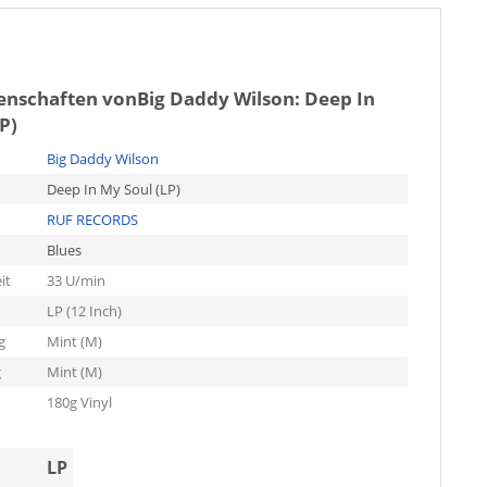
genschaften von
Big Daddy Wilson: Deep In
P)
Big Daddy Wilson
Deep In My Soul (LP)
RUF RECORDS
Blues
it
33 U/min
LP (12 Inch)
g
Mint (M)
g
Mint (M)
180g Vinyl
LP