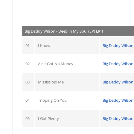
Big Daddy Wilson - Deep In My Soul (LP)
LP 1
01
I Know
Big Daddy Wilson
02
Ain't Got No Money
Big Daddy Wilson
03
Mississippi Me
Big Daddy Wilson
04
Tripping On You
Big Daddy Wilson
05
I Got Plenty
Big Daddy Wilson