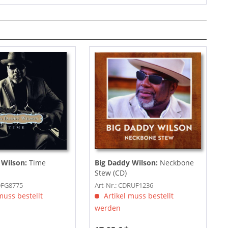
 Wilson:
Time
Big Daddy Wilson:
Neckbone
Stew (CD)
DFG8775
Art-Nr.: CDRUF1236
muss bestellt
Artikel muss bestellt
werden