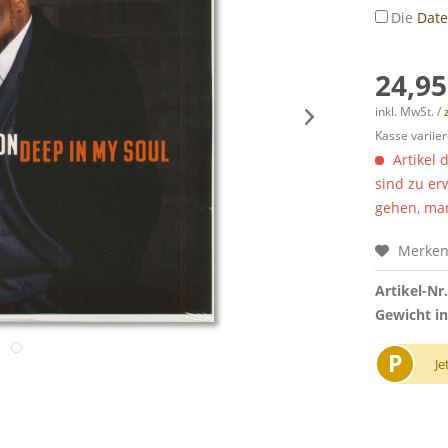
Die
Dat
24,95
inkl. MwSt. /
Kasse variier
Artikel 
sind zu er
gehen, man
Merke
Artikel-Nr.
Gewicht in
P
Je