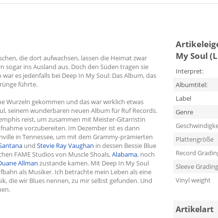
Artikelei
My Soul (L
schen, die dort aufwachsen, lassen die Heimat zwar
rn sogar ins Ausland aus. Doch den Süden tragen sie
Interpret:
 war es jedenfalls bei Deep In My Soul: Das Album, das
rünge führte.
Albumtitel:
Label
meine Wurzeln gekommen und das war wirklich etwas
ul, seinem wunderbaren neuen Album für Ruf Records.
Genre
Memphis reist, um zusammen mit Meister-Gitarristin
Geschwindigke
ufnahme vorzubereiten. Im Dezember ist es dann
tonville in Tennessee, um mit dem Grammy-prämierten
Plattengröße
Santana
und
Stevie Ray Vaughan
in dessen Bessie Blue
Record Gradin
schen FAME Studios von Muscle Shoals,
Alabama
, noch
Duane Allman
zustande kamen. Mit Deep In My Soul
Sleeve Gradin
ufbahn als Musiker. Ich betrachte mein Leben als eine
Vinyl weight
sik, die wir Blues nennen, zu mir selbst gefunden. Und
men.
Artikelart