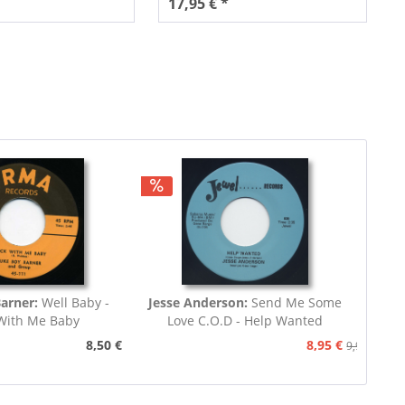
17,95 € *
arner:
Well Baby -
Jesse Anderson:
Send Me Some
With Me Baby
Love C.O.D - Help Wanted
8,50 €
8,95 €
9,95 €