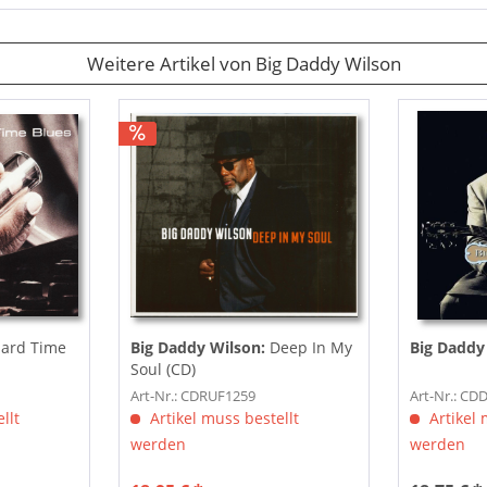
Weitere Artikel von Big Daddy Wilson
ard Time
Big Daddy Wilson:
Deep In My
Big Daddy
Soul (CD)
Art-Nr.: CDRUF1259
Art-Nr.: CD
llt
Artikel muss bestellt
Artikel 
werden
werden