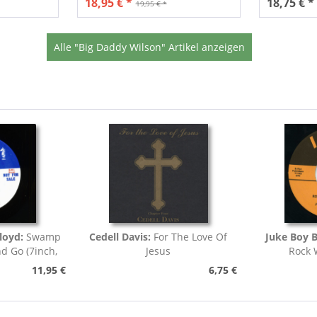
18,95 € *
18,75 € *
19,95 € *
Alle "Big Daddy Wilson" Artikel anzeigen
loyd:
Swamp
Cedell Davis:
For The Love Of
Juke Boy B
nd Go (7inch,
Jesus
Rock 
)
11,95 €
6,75 €