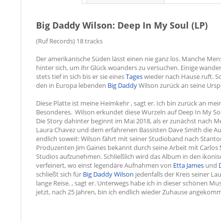
Big Daddy Wilson: Deep In My Soul (LP)
(Ruf Records) 18 tracks
Der amerikanische Süden lässt einen nie ganz los. Manche Men
hinter sich, um ihr Glück woanders zu versuchen. Einige wande
stets tief in sich bis er sie eines
Tages
wieder nach Hause ruft. So
den in Europa lebenden
Big Daddy
Wilson zurück an seine Ursp
Diese Platte ist meine Heimkehr , sagt er. Ich bin zurück an 
Besonderes. Wilson erkundet diese Wurzeln auf Deep In My So
Die Story dahinter beginnt im Mai 2018, als er zunächst nach 
Laura Chavez und dem erfahrenen Bassisten Dave Smith die A
endlich soweit: Wilson fährt mit seiner Studioband nach Stan
Produzenten Jim Gaines bekannt durch seine Arbeit mit Carlos
Studios aufzunehmen. Schließlich wird das Album in den ikoni
verfeinert, wo einst legendäre Aufnahmen von
Etta James
und
schließt sich für
Big Daddy Wilson
jedenfalls der Kreis seiner La
lange Reise. , sagt er. Unterwegs habe ich in dieser schönen Mu
jetzt, nach 25 Jahren, bin ich endlich wieder Zuhause angekom