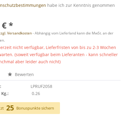
enschutzbestimmungen
habe ich zur Kenntnis genommen
 € *
zzgl. Versandkosten
- Abhängig vom Lieferland kann die MwSt. an der
en.
derzeit nicht verfügbar, Lieferfristen von bis zu 2-3 Wochen
warten. (soweit verfügbar beim Lieferanten - kann schneller
chmal aber leider auch nicht)
n
Bewerten
:
LPRUF2058
 Kg.:
0.26
25
tzt
Bonuspunkte sichern