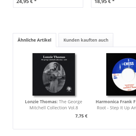
24,95 € *
18,95 € *
Ähnliche Artikel
Kunden kauften auch
Lonzie Thomas:
The George
Harmonica Frank F
Mitchell Collection Vol.8
Root - Step It Up A
45rpm
7,75 €