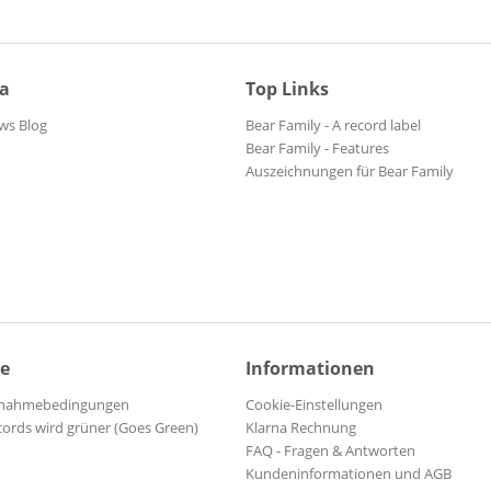
ia
Top Links
ws Blog
Bear Family - A record label
Bear Family - Features
Auszeichnungen für Bear Family
ce
Informationen
ilnahmebedingungen
Cookie-Einstellungen
cords wird grüner (Goes Green)
Klarna Rechnung
FAQ - Fragen & Antworten
Kundeninformationen und AGB