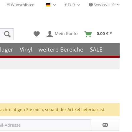
Wunschlisten
Service/Hilfe
Deutsch - DE
Mein Konto
0,00 € *
lager
Vinyl
weitere Bereiche
SALE
achrichtigen Sie mich, sobald der Artikel lieferbar ist.