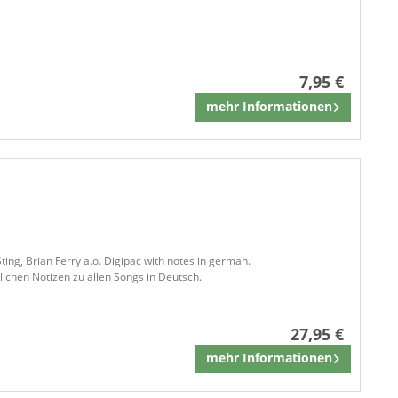
7,95 €
mehr Informationen
Merken
ng, Brian Ferry a.o. Digipac with notes in german.
ichen Notizen zu allen Songs in Deutsch.
27,95 €
mehr Informationen
Merken