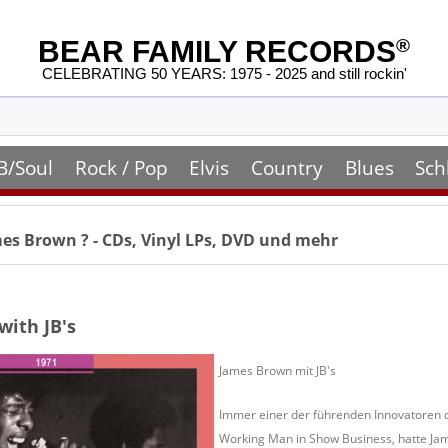
BEAR FAMILY RECORDS
®
CELEBRATING 50 YEARS: 1975 - 2025 and still rockin'
B/Soul
Rock / Pop
Elvis
Country
Blues
Sch
mes Brown
? - CDs, Vinyl LPs, DVD und mehr
ith JB's
James Brown mit JB's
Immer einer der führenden Innovatoren 
Working Man in Show Business, hatte Jam