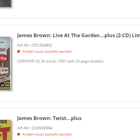
Rhino Records (1)
Second Records (1)
SUNDAZED (1)
Universal (5)
Universal Music (2)
James Brown:
Live At The Garden...plus (2-CD) Li
Art-Nr.: CD1292802
Artikel muss bestellt werden
(2009/HIP-O) 34 tracks 1967 with 24 page booklet.
James Brown:
Twist...plus
Art-Nr.: CD3930904
Artikel muss bestellt werden