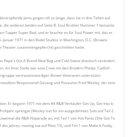
nkentropfende Jams gingen oft so lange, dass sie in drei Teilen auf
ite, die anderen beiden auf Seite B. Soul Brother Nummer 1 benutzte
-Topper Super Bad, und er brachte es für Soul Power mit, das er
. Januar 1971 in den Rodel Studios in Washington, D.C. (Browns
ce Theater zusammengepfercht) geschnitten hatte.
on Papa's Got A Brand New Bag und Cold Sweat drastisch verändert.
n. An ihrer Stelle war eine Crew mit den Brüdern Phelps 'Catfish'
 Kerngruppe vertrauenswürdiger Brown-Veteranen unterstützt:
mentvollem Responsorial-Gesang und Posaunist Fred Wesley, der eine
ion. Er begann 1971 mit dem #4 R&B-Verkäufer Get Up, Get Into It,
Frühjahr sprengte (Wesley trat für ein ausgedehntes Solo auf Teil 2
weimal die R&B-Hitparade an, mit Teil 1 von Hot Pants (She Got To
es Jahres, maxing out auf Platz 15), und Teil 1 von Make It Funky.