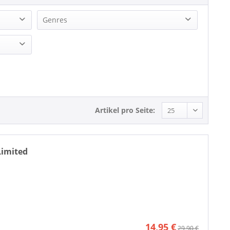
Genres
Pop
R&B, Soul
Rock'n'Roll
Soul
Artikel pro Seite:
 Limited
14,95 €
29,90 €