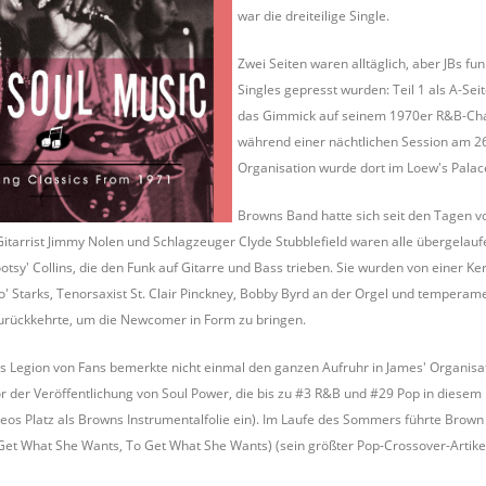
war die dreiteilige Single.
Zwei Seiten waren alltäglich, aber JBs fu
Singles gepresst wurden: Teil 1 als A-Se
das Gimmick auf seinem 1970er R&B-Chart
während einer nächtlichen Session am 26
Organisation wurde dort im Loew's Pala
Browns Band hatte sich seit den Tagen v
itarrist Jimmy Nolen und Schlagzeuger Clyde Stubblefield waren alle übergelaufe
ootsy' Collins, die den Funk auf Gitarre und Bass trieben. Sie wurden von einer
o' Starks, Tenorsaxist St. Clair Pinckney, Bobby Byrd an der Orgel und tempera
urückkehrte, um die Newcomer in Form zu bringen.
's Legion von Fans bemerkte nicht einmal den ganzen Aufruhr in James' Organisat
vor der Veröffentlichung von Soul Power, die bis zu #3 R&B und #29 Pop in diesem 
s Platz als Browns Instrumentalfolie ein). Im Laufe des Sommers führte Brown z
t What She Wants, To Get What She Wants) (sein größter Pop-Crossover-Artikel d