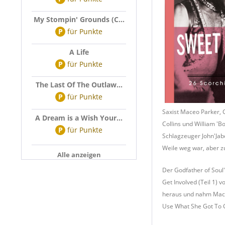
My Stompin' Grounds (C...
P
für
Punkte
A Life
P
für
Punkte
The Last Of The Outlaw...
P
für
Punkte
Saxist Maceo Parker, G
A Dream is a Wish Your...
Collins und William 'B
P
für
Punkte
Schlagzeuger John'Jab
Weile weg war, aber z
Alle anzeigen
Der Godfather of Soul
Get Involved (Teil 1) 
heraus und nahm Maceo
Use What She Got To Ge