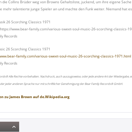
n die Collins Brüder weg von Browns Gehaltsliste, juckend, um ihre eigene Sache
e mehr talentierte junge Spieler an und machte den Funk weiter. Niemand hat e
sik 26 Scorching Classics 1971
 https://www.bear-family.com/various-sweet-soul-music-26-scorching-classics-1
ly Records
sic 26 Scorching Classics 1971
/www.bear-family.com/various-sweet-soul-music-26-scorching-classics-1971.html
ly Records
ords® Alle Rechte vorbehalten. Nachdruck, auch auszugsweise, oder jede andere Art der Wiedergabe, ei
oder jeder anderen Sprache nur mit schriftlicher Genehmigung der Bear Family Records® GmbH.
en zu
James Brown
auf
de.Wikipedia.org