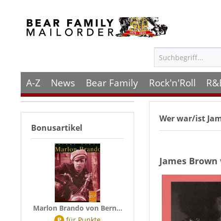
A-Z
News
Bear Family
Rock'n'Roll
R&
Wer war/ist
Ja
Bonusartikel
James Brown w
Marlon Brando von Bern...
P
für
Punkte