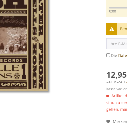
0:00
Ben
Die
Dat
12,95
inkl. MwSt. /
Kasse variier
Artikel 
sind zu er
gehen, man
Merke