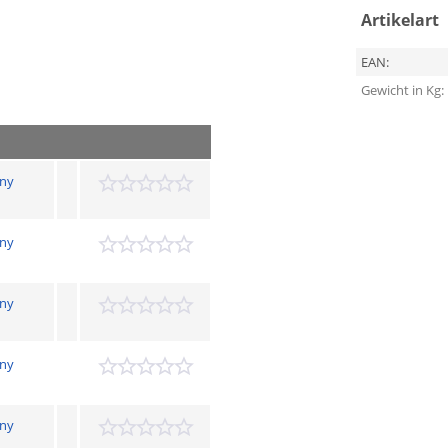
Artikelart
EAN:
Gewicht in Kg:
ny
h
ny
h
ny
h
ny
h
ny
h