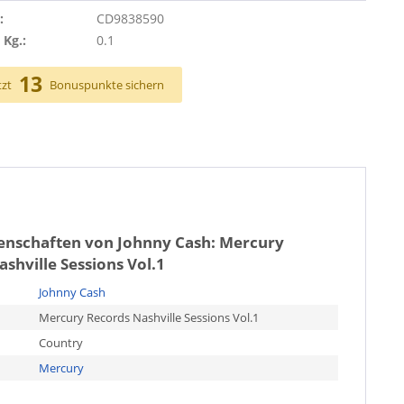
:
CD9838590
 Kg.:
0.1
13
tzt
Bonuspunkte sichern
genschaften von
Johnny Cash: Mercury
shville Sessions Vol.1
Johnny Cash
Mercury Records Nashville Sessions Vol.1
Country
Mercury