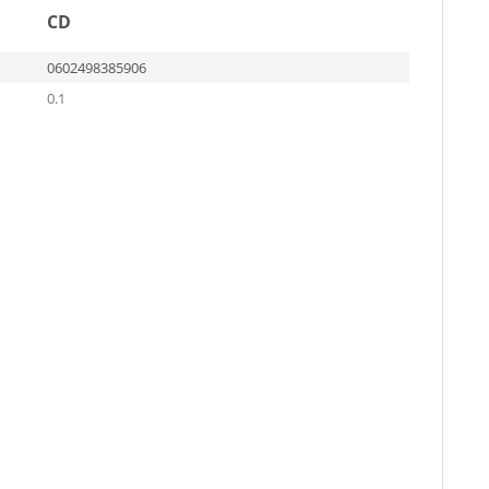
CD
0602498385906
0.1