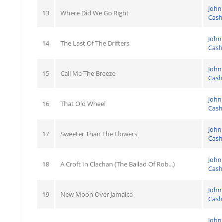
John
13
Where Did We Go Right
Cas
John
14
The Last Of The Drifters
Cas
John
15
Call Me The Breeze
Cas
John
16
That Old Wheel
Cas
John
17
Sweeter Than The Flowers
Cas
John
18
A Croft In Clachan (The Ballad Of Rob...)
Cas
John
19
New Moon Over Jamaica
Cas
John