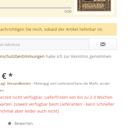
0:00
achrichtigen Sie mich, sobald der Artikel lieferbar ist.
enschutzbestimmungen
habe ich zur Kenntnis genommen
 € *
zzgl. Versandkosten
- Abhängig vom Lieferland kann die MwSt. an der
en.
derzeit nicht verfügbar, Lieferfristen von bis zu 2-3 Wochen
warten. (soweit verfügbar beim Lieferanten - kann schneller
chmal aber leider auch nicht)
n
Bewerten