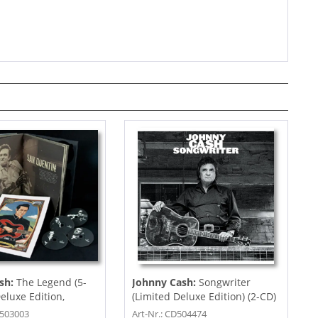
sh:
The Legend (5-
Johnny Cash:
Songwriter
luxe Edition,
(Limited Deluxe Edition) (2-CD)
0503003
Art-Nr.: CD504474