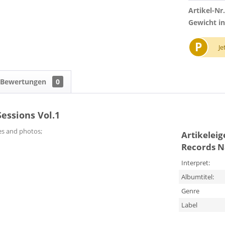
Artikel-Nr.
Gewicht in
P
Je
Bewertungen
0
essions Vol.1
es and photos;
Artikelei
Records Na
Interpret:
Albumtitel:
Genre
Label