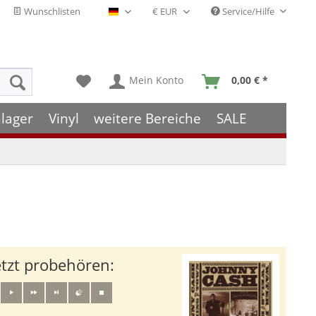
Wunschlisten
Service/Hilfe
Deutsch - DE
Mein Konto
0,00 € *
lager
Vinyl
weitere Bereiche
SALE
etzt probehören: