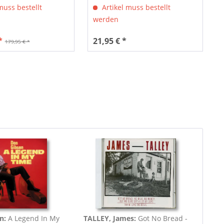
muss bestellt
Artikel muss bestellt
werden
*
21,95 € *
179,95 € *
on:
A Legend In My
TALLEY, James:
Got No Bread -