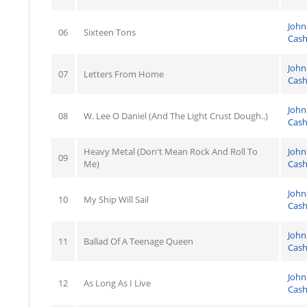
John
06
Sixteen Tons
Cas
John
07
Letters From Home
Cas
John
08
W. Lee O Daniel (And The Light Crust Dough..)
Cas
Heavy Metal (Don't Mean Rock And Roll To
John
09
Me)
Cas
John
10
My Ship Will Sail
Cas
John
11
Ballad Of A Teenage Queen
Cas
John
12
As Long As I Live
Cas