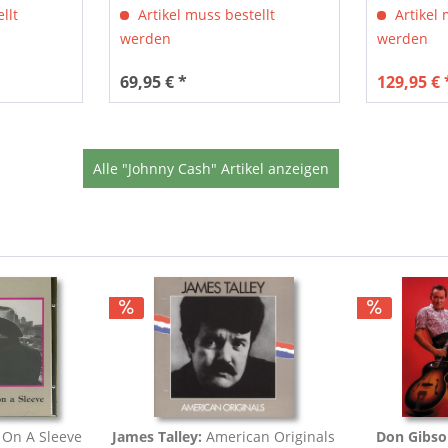
llt
Artikel muss bestellt
Artikel 
werden
werden
69,95 € *
129,95 € 
Alle "Johnny Cash" Artikel anzeigen
 On A Sleeve
James Talley:
American Originals
Don Gibs