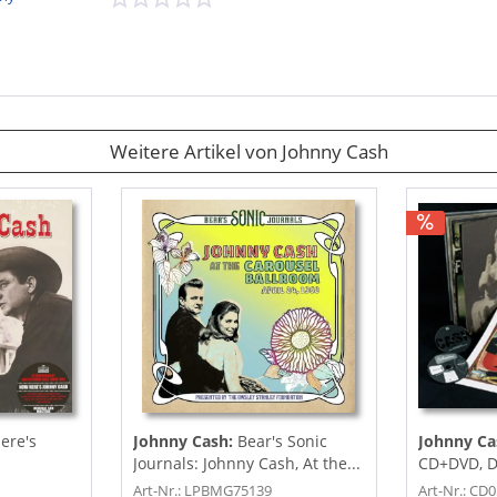
h
Weitere Artikel von Johnny Cash
ere's
Johnny Cash:
Bear's Sonic
Johnny Ca
Journals: Johnny Cash, At the...
CD+DVD, De
Limited,...
Art-Nr.: LPBMG75139
Art-Nr.: CD