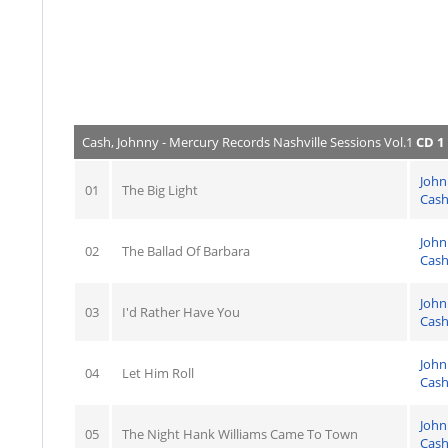
Cash, Johnny - Mercury Records Nashville Sessions Vol.1
CD 1
John
01
The Big Light
Cas
John
02
The Ballad Of Barbara
Cas
John
03
I'd Rather Have You
Cas
John
04
Let Him Roll
Cas
John
05
The Night Hank Williams Came To Town
Cas