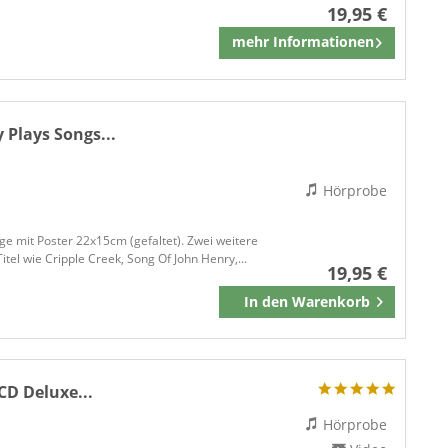
19,95 €
mehr Informationen
Merken
Plays Songs...
Hörprobe
age mit Poster 22x15cm (gefaltet). Zwei weitere
itel wie Cripple Creek, Song Of John Henry,...
19,95 €
In den
Warenkorb
Merken
CD Deluxe...
Hörprobe