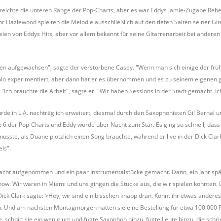
rreichte die unteren Ränge der Pop-Charts, aber es war Eddys Jamie-Zugabe Reb
 Hazlewood spielten die Melodie ausschließlich auf den tiefen Saiten seiner Gi
vielen von Eddys Hits, aber vor allem bekannt für seine Gitarrenarbeit bei ander
en aufgewachsen", sagte der verstorbene Casey. "Wenn man sich einige der früh
o experimentiert, aber dann hat er es übernommen und es zu seinem eigenen ge
 "Ich brauchte die Arbeit", sagte er. "Wir haben Sessions in der Stadt gemacht. 
rde in L.A. nachträglich erweitert, diesmal durch den Saxophonisten Gil Bernal
tz 6 der Pop-Charts und Eddy wurde über Nacht zum Star. Es ging so schnell, das
sste, als Duane plötzlich einen Song brauchte, während er live in der Dick Clar
ls".
acht aufgenommen und ein paar Instrumentalstücke gemacht. Dann, ein Jahr später
. Wir waren in Miami und uns gingen die Stücke aus, die wir spielen konnten. Di
ick Clark sagte: >Hey, wir sind ein bisschen knapp dran. Könnt ihr etwas anderes
 Und am nächsten Montagmorgen hatten sie eine Bestellung für etwa 100.000 Plat
, schnitt sie ein wenig um und fügte Saxophon hinzu, fügte Leute hinzu, die schri