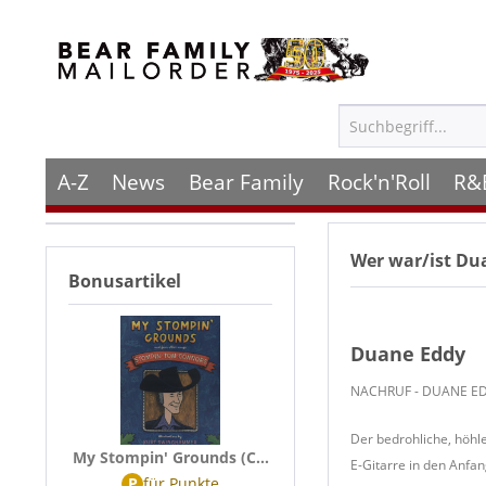
A-Z
News
Bear Family
Rock'n'Roll
R&
Wer war/ist
Dua
Bonusartikel
Duane Eddy
NACHRUF - DUANE E
Der bedrohliche, höhl
My Stompin' Grounds (C...
E-Gitarre in den Anfan
P
für
Punkte