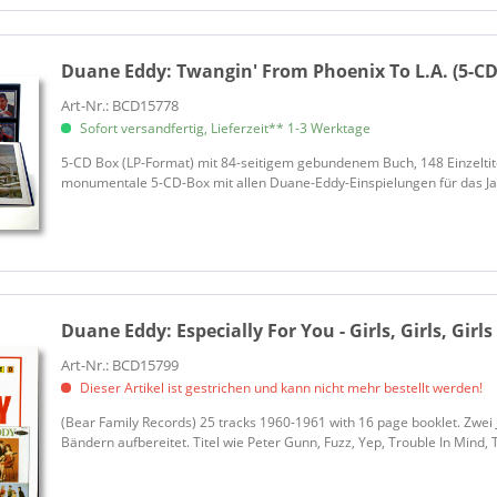
WAXTIME (3)
WaxTime Records (1)
Duane Eddy:
Twangin' From Phoenix To L.A. (5-CD
Art-Nr.: BCD15778
Sofort versandfertig, Lieferzeit** 1-3 Werktage
5-CD Box (LP-Format) mit 84-seitigem gebundenem Buch, 148 Einzeltite
monumentale 5-CD-Box mit allen Duane-Eddy-Einspielungen für das Jami
Duane Eddy:
Especially For You - Girls, Girls, Girls
Art-Nr.: BCD15799
Dieser Artikel ist gestrichen und kann nicht mehr bestellt werden!
(Bear Family Records) 25 tracks 1960-1961 with 16 page booklet. Zwei Ja
Bändern aufbereitet. Titel wie Peter Gunn, Fuzz, Yep, Trouble In Mind, 