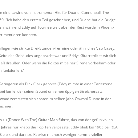
te eine Lawine von Instrumental-Hits für Duane: Cannonball, The
9. "Ich habe den ersten Teil geschrieben, und Duane hat die Bridge
men, während Eddy auf Tournee war, aber der Rest wurde in Phoenix
erimentieren konnten.
flagen wie strikte Drei-Stunden-Termine oder ähnliches", so Casey.
Seite des Gebäudes angebracht war und Eddys Gitarrenlicks wirklich
 saß draußen. Oder wenn die Polizei mit einer Sirene vorbeikam oder
 funktioniert."
ringeren als Dick Clark gehörte (Eddy mimte in einer Tanzszene
bei Jamie, der seinen Sound um einen üppigen Streichersatz
ewood zerstritten sich später im selben Jahr. Obwohl Duane in der
eichnen.
zu (Dance With The) Guitar Man führte, das von der gefühlvollen
 Jahres nur knapp die Top Ten verpasste. Eddy blieb bis 1965 bei RCA
u Colpix und dann zu Reprise mit noch weniger kommerzieller