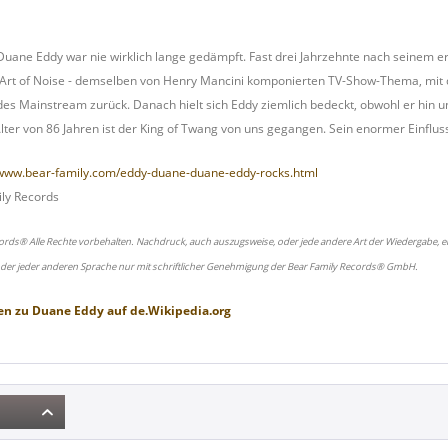
Duane Eddy war nie wirklich lange gedämpft. Fast drei Jahrzehnte nach seinem e
Art of Noise - demselben von Henry Mancini komponierten TV-Show-Thema, mit de
es Mainstream zurück. Danach hielt sich Eddy ziemlich bedeckt, obwohl er hin un
lter von 86 Jahren ist der King of Twang von uns gegangen. Sein enormer Einflus
/www.bear-family.com/eddy-duane-duane-eddy-rocks.html
ly Records
ords® Alle Rechte vorbehalten. Nachdruck, auch auszugsweise, oder jede andere Art der Wiedergabe, ei
oder jeder anderen Sprache nur mit schriftlicher Genehmigung der Bear Family Records® GmbH.
en zu
Duane Eddy
auf
de.Wikipedia.org