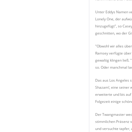
Unter Eddys Namen verö
Lonely One, der aufwü
hinzugefügt", so Case
geschnitten, wo der G
"Obwohl wir alles übe
Ramsey verfügte über 
gewaltig klingen ließ.
so. Oder manchmal land
Das aus Los Angeles s
Shazam!, eine seiner 
erweiterte und bis auf
Folgezeit einige schö
Der Twangmaster wechs
stimmlichen Präsenz v
und versuchte tapfer,