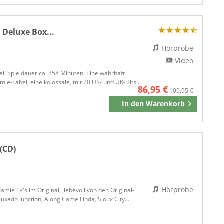
 Deluxe Box...
Hörprobe
Video
l. Spieldauer ca. 358 Minuten. Eine wahrhaft
e-Label, eine kolossale, mit 20 US- und UK-Hits...
86,95 €
109,95 €
In den
Warenkorb
Merken
 (CD)
Hörprobe
mie LP's im Original, liebevoll von den Original-
Tuxedo Junction, Along Came Linda, Sioux City...