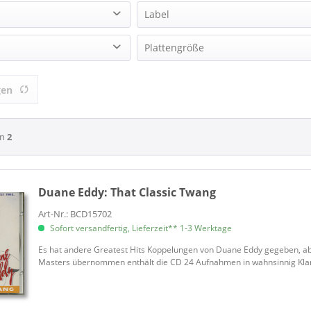
Label
(32)
ACROBAT (1)
Plattengröße
& The Rebels (1)
Bear Family Records (6)
ion
LP (12 Inch) (12)
(1)
BGO Beat Goes On Records (1)
gen
BMG (1)
CAMDEN (1)
CURB Records (1)
on
2
JAMIE (7)
Jasmine Records (1)
Magic Productions (3)
Duane Eddy:
That Classic Twang
Not Now Music (1)
Art-Nr.: BCD15702
Planet Media (1)
Sofort versandfertig, Lieferzeit** 1-3 Werktage
Sundazed Music (3)
Es hat andere Greatest Hits Koppelungen von Duane Eddy gegeben, aber 
TNT Laser (1)
Masters übernommen enthält die CD 24 Aufnahmen in wahnsinnig Klarhei
Victor Record (1)
Vinyl (1)