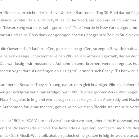
ffentlicht, erreichte der leicht veränderte Ramrod die Top 30. Bald darauf folg
hlende Grinder "Yep!" und Forty Miles Of Bad Road, ein Top-Ten-Hit im Sommer '5
y. "Dieser Song war sehr, sehr gut zu mir." "Yep!" wurde in New York aufgenom
itarrist und seine Crew dank der geringen Kosten unbegrenzte Zeit im Studio exp
r die Gewerkschaft laufen ließen, gab es keine großen, strengen Gewerkschaftsau
eine erstklassige Echokammer: einen 200-Dollar-Getreidelagertank, der an der 
 "Das war lustig - wir mussten die Aufnahmen unterbrechen, wenn es regnete. Es
eten Vögel darauf und fingen an zu singen", erinnert sich Casey. "Es hat wirklich
tammende Because They're Young, das zu dem gleichnamigen Film mit keinem Ge
weniger erfolgreichen Charterfolge), war 1960 Duanes größter Verkaufsschlager 
 Platz 4 segelte. In England war es sogar noch erfolgreicher. Aber Eddy und Hazl
ne Aufnahmen für Jamie machte, gab es keine weiteren Blockbuster mehr zu verz
elte 1962 zu RCA Victor und versöhnte sich vorübergehend mit Hazlewood, was 
on The Blossoms (die sich als The Rebelettes ausgaben) profitierte und Ende des
 an der Surf-Musik-Welle teilzuhaben, jedoch ohne großen Erfolg. Er wechselte z