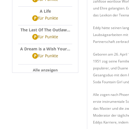
zahllose wortlose Work
und Ehre gelangten. Ed
A Life
das Lexikon der Teena
P
für
Punkte
Eddy hätte seinen lan
The Last Of The Outlaw...
Laubsägearbeiten mit s
P
für
Punkte
Partnerschaft zerbrach
A Dream is a Wish Your...
Geboren am 26. April 1
P
für
Punkte
1951 zog seine Familie
populärer, und Duane b
Alle anzeigen
Gesangsduo mit dem Pi
Soda Fountain Girl un
Alle zogen nach Phoen
erste instrumentale S
das Master und die zw
Moderator der täglich
Eddys Karriere, indem