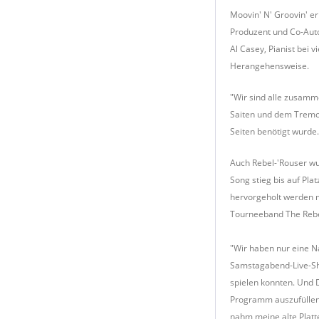
Moovin' N' Groovin' e
Produzent und Co-Autor
Al Casey, Pianist bei 
Herangehensweise.
"Wir sind alle zusamm
Saiten und dem Tremol
Seiten benötigt wurde.
Auch Rebel-'Rouser wu
Song stieg bis auf Pla
hervorgeholt werden mu
Tourneeband The Rebe
"Wir haben nur eine N
Samstagabend-Live-Show
spielen konnten. Und D
Programm auszufüllen.
nahm meine alte Platte