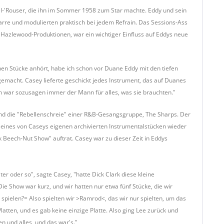
el-'Rouser, die ihn im Sommer 1958 zum Star machte. Eddy und sein
tarre und modulierten praktisch bei jedem Refrain. Das Sessions-Ass
en Hazlewood-Produktionen, war ein wichtiger Einfluss auf Eddys neue
en Stücke anhört, habe ich schon vor Duane Eddy mit den tiefen
macht. Casey lieferte geschickt jedes Instrument, das auf Duanes
Ich war sozusagen immer der Mann für alles, was sie brauchten."
 und die "Rebellenschreie" einer R&B-Gesangsgruppe, The Sharps. Der
s eines von Caseys eigenen archivierten Instrumentalstücken wieder
k Beech-Nut Show" auftrat. Casey war zu dieser Zeit in Eddys
 oder so", sagte Casey, "hatte Dick Clark diese kleine
e Show war kurz, und wir hatten nur etwa fünf Stücke, die wir
 spielen?= Also spielten wir >Ramrod<, das wir nur spielten, um das
ten, und es gab keine einzige Platte. Also ging Lee zurück und
en und alles, und das war's."