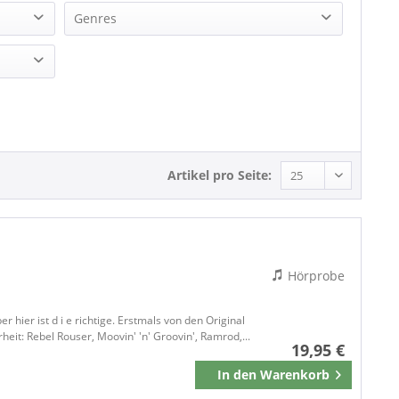
Genres
Rock
Rock'n'Roll
Artikel pro Seite:
Hörprobe
hier ist d i e richtige. Erstmals von den Original
t: Rebel Rouser, Moovin' 'n' Groovin', Ramrod,...
19,95 €
In den
Warenkorb
Merken