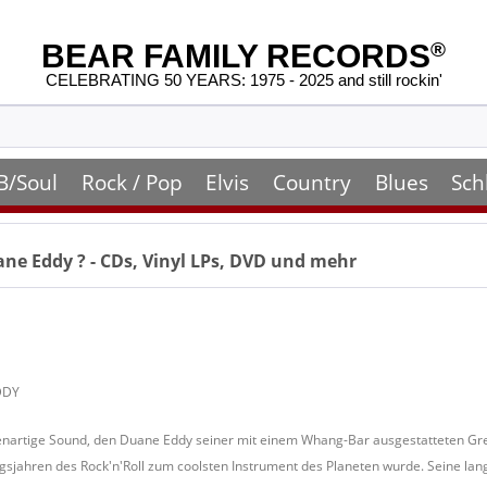
BEAR FAMILY RECORDS
®
CELEBRATING 50 YEARS: 1975 - 2025 and still rockin'
B/Soul
Rock / Pop
Elvis
Country
Blues
Sch
ne Eddy
? - CDs, Vinyl LPs, DVD und mehr
DDY
enartige Sound, den Duane Eddy seiner mit einem Whang-Bar ausgestatteten Gret
gsjahren des Rock'n'Roll zum coolsten Instrument des Planeten wurde. Seine lang