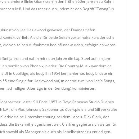
 viele andere flinke Gitarristen in den frühen 60er Jahren zu Ruhm
sprechen ließ. Und das tat er auch, indem er den Begriff "Twang" in
ionskunst von Lee Hazlewood gewesen, der Duanes tiefen
ntext verlieh. Als die für beide Seiten vorteilhafte künstlerische
en, die von seinen Aufnahmen beeinflusst wurden, erfolgreich waren.
 fünf Jahren und nahm mit neun Jahren die Lap Steel auf. Im Jahr
len nördlich von Phoenix, nieder. Die Country-Musik war dort viel
s DJ in Coolidge, als Eddy ihn 1954 kennenlernte. Eddy bildete ein
 eine Single für Hazlewood auf, in der sie zwei von Lee's Songs,
nem schrulligen Alter Ego in der Sendung) kombinierten.
onspartner Lester Sill Ende 1957 in Floyd Ramseys Studio Duanes
 L.A., um Plas Johnsons Saxophon zu überspielen, und Sill verkaufte
" erhielt eine Unterabrechnung bei dem Label). Dick Clark, der
s die Bekanntheit gesichert war. Clark engagierte sich weiter für
h sowohl als Manager als auch als Labelbesitzer zu entledigen.