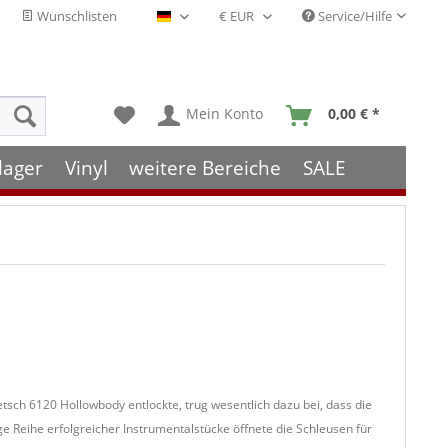
Wunschlisten
Service/Hilfe
Deutsch - DE
Mein Konto
0,00 € *
lager
Vinyl
weitere Bereiche
SALE
sch 6120 Hollowbody entlockte, trug wesentlich dazu bei, dass die
e Reihe erfolgreicher Instrumentalstücke öffnete die Schleusen für