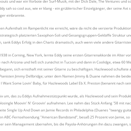
outs und war ein Vorbote der Surf-Musik, mit der Dick Dale, The Ventures und so
dy sah so cool aus, wie er klang - ein grüblerischer Einzelgänger, der seine Axt 
ger einbrannte.
gen Aufenthalt im Rampenlicht nie erreicht, wäre da nicht die versierte Produkt
trategisch platzierten Saxophon-Soli und Gesangsgruppen-Gekläffe Struktur und Ko
, sank Eddys Erfolg in den Charts dramatisch, auch wenn viele andere Gitarrist
938 in Corning, New York, lernte Eddy seine ersten Gitarrenakkorde im Alter von
 nach Arizona und ließ sich zunächst in Tucson und dann in Coolidge, etwa 60 Mei
egann, sich ernsthaft mit seiner Gitarre zu beschäftigen. Hazlewood schuftete al
anisten Jimmy Dellbridge; unter dem Namen Jimmy & Duane nahmen die beiden 55
d I Want Some Lovin' Baby, für Hazlewoods Label Eb X. Preston (benannt nach sei
ix um, das zu Eddys Aufnahmestützpunkt wurde, als Hazlewood und sein Produkti
olosingle Moovin' N' Groovin' aufnahmen. Lee nahm das Stück Anfang '58 mit nach
eite Single Up And Down an Jamie Records in Philadelphia (Duanes "twangy guitar
en ABC-Fernsehsendung "American Bandstand", besaß 25 Prozent von Jamie, so das
 er sein Management übernahm, bis die Payola-Anhörungen ihn dazu zwangen, sic