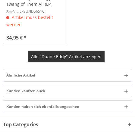
Twang of Them All (LP,
colored Vinyl)
Art-Nr.: LPSUND5651C
Artikel muss bestellt
werden
34,95 € *
Alle "Duane Eddy" Artikel anzeigen
Ähnliche Artikel
Kunden kauften auch
Kunden haben sich ebenfalls angesehen
Top Categories